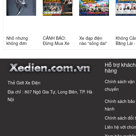
Nhỏ nhưng
CẢNH BÁO:
Xe đạp điện
Không Cầ
không đơn
Đừng Mua Xe
nào “sống dai”
Bằng Lái 
giản: Sự thật
Điện Chỉ Vì
nhất sau 5
3 Xe Đạp 
về xe điện cho
Xem Quảng
năm? Top này
Dưới 12 Tr
học sinh cấp 2
Cáo! 5 Bẫy
có câu trả lời
Cho Học S
Hỗ trợ khách
Phổ Biến Và Bí
Quyết Chọn Xe
hàng
Chuẩn Chỉnh
Chính sách vận
Thế Giới Xe Điện
chuyển
Địa chỉ : 807 Ngô Gia Tự, Long Biên, TP. Hà
Nội
Chính sách bảo
hành
Chính sách đổi 
Liên hệ với chún