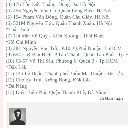
(3) 176 Tôn Đức Thắng. Đống Đa. Hà Nội
(4) 455 Nguyễn Văn Cừ. Quận Long Biên. Hà Nội
(5) 154 Phạm Văn Đồng. Quận Cầu Giấy. Hà Nội
(6) 521M Nguyễn Trãi. Quận Thanh Xuân. Hà Nội
*Thái Bình
(7) Thị trấn Vũ Quý - Kiến Xương - Thái Bình
*Hồ Chí Minh
(8) 287 Nguyễn Văn Trỗi, P.10, Q.Phú Nhuận, TpHCM
(9) 654 Luỹ Bán Bích. P.Tân Thành. Quận Tân Phú - Tp
(10) 65-67 Võ Thị Sáu. Phường 6. Quận 3 - Tp.HCM
*Đắk Lắk
(11) 145 Lê Duẩn, Thành phố Buôn Ma Thuột, Đắk Lắk
(12) Chợ Ea Trul, Krông Bông, Đắk Lắk
*Đà Nẵng
(13) Điện Biên Phủ, Quận Thanh Khê, Đà Nẵng
Bàn luận