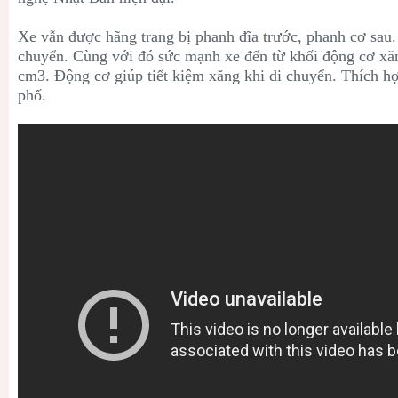
Xe vẫn được hãng trang bị phanh đĩa trước, phanh cơ sau.
chuyển. Cùng với đó sức mạnh xe đến từ khối động cơ x
ă
cm3. Động cơ giúp tiết kiệm xăng khi di chuyển. Thích hợp
phố.