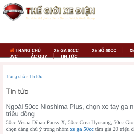
TRANG CHỦ
XE GA 50CC
XE SỐ 50CC
X
JVC
ẮC QUY
TIN TỨC
Trang chủ
›
Tin tức
Tin tức
Ngoài 50cc Nioshima Plus, chọn xe tay ga n
triệu đồng
50cc Vespa Dibao Pansy X, 50cc Crea Hyosung, 50cc Gio
chọn đáng chú ý trong nhóm
xe ga 50cc
tầm giá 20 triệu 