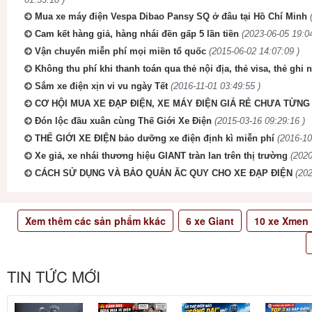
Mua xe máy điện Vespa Dibao Pansy SQ ở đâu tại Hồ Chí Minh
Cam kết hàng giả, hàng nhái đền gấp 5 lần tiền
(2023-06-05 19:04
Vận chuyển miễn phí mọi miền tổ quốc
(2015-06-02 14:07:09 )
Không thu phí khi thanh toán qua thẻ nội địa, thẻ visa, thẻ ghi 
Sắm xe điện xịn vi vu ngày Tết
(2016-11-01 03:49:55 )
CƠ HỘI MUA XE ĐẠP ĐIỆN, XE MÁY ĐIỆN GIÁ RẺ CHƯA TỪNG 
Đón lộc đầu xuân cùng Thế Giới Xe Điện
(2015-03-16 09:29:16 )
THẾ GIỚI XE ĐIỆN bảo dưỡng xe điện định kì miễn phí
(2016-10
Xe giả, xe nhái thương hiệu GIANT tràn lan trên thị trường
(2020
CÁCH SỬ DỤNG VÀ BẢO QUẢN ĂC QUY CHO XE ĐẠP ĐIỆN
(202
Xem thêm các sản phẩm kkác
6
xe Giant
10
xe Xmen
TIN TỨC MỚI