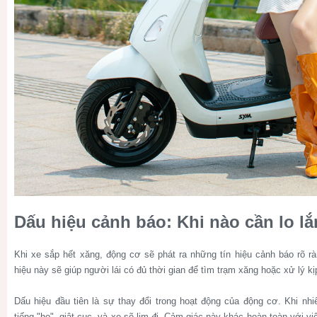
Dấu hiệu cảnh báo: Khi nào cần lo l
Khi xe sắp hết xăng, động cơ sẽ phát ra những tín hiệu cảnh báo rõ r
hiệu này sẽ giúp người lái có đủ thời gian để tìm trạm xăng hoặc xử lý kị
Dấu hiệu đầu tiên là sự thay đổi trong hoạt động của động cơ. Khi nhi
tiếng "ho", giật cục, và xe sẽ lịm đi. Cảm giác này khác hoàn toàn với vi