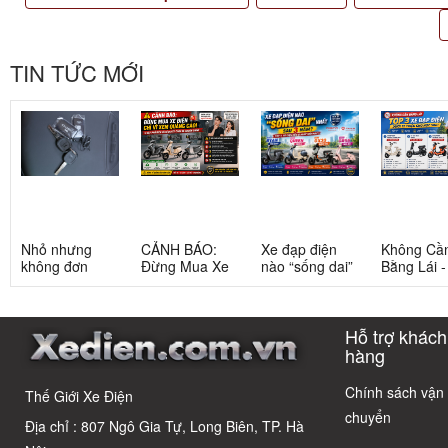
TIN TỨC MỚI
Nhỏ nhưng
CẢNH BÁO:
Xe đạp điện
Không Cầ
không đơn
Đừng Mua Xe
nào “sống dai”
Bằng Lái 
giản: Sự thật
Điện Chỉ Vì
nhất sau 5
3 Xe Đạp 
về xe điện cho
Xem Quảng
năm? Top này
Dưới 12 Tr
học sinh cấp 2
Cáo! 5 Bẫy
có câu trả lời
Cho Học S
Hỗ trợ khách
Phổ Biến Và Bí
Quyết Chọn Xe
hàng
Chuẩn Chỉnh
Chính sách vận
Thế Giới Xe Điện
chuyển
Địa chỉ : 807 Ngô Gia Tự, Long Biên, TP. Hà