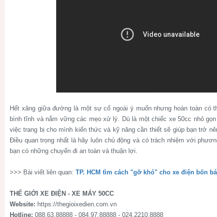
Hết xăng giữa đường là một sự cố ngoài ý muốn nhưng hoàn toàn có th
bình tĩnh và nắm vững các mẹo xử lý. Dù là một chiếc xe 50cc nhỏ gọn 
việc trang bị cho mình kiến thức và kỹ năng cần thiết sẽ giúp bạn trở n
Điều quan trọng nhất là hãy luôn chủ động và có trách nhiệm với phươn
bạn có những chuyến đi an toàn và thuận lợi.
>>> Bài viết liên quan:
TP. HCM tìm cách "gỡ khó" cho xe điện bốn bá
THẾ GIỚI XE ĐIỆN - XE MÁY 50CC
Website:
https://thegioixedien.com.vn
Hotline:
088.63.88888 - 084.97.88888 - 024.2210.8888