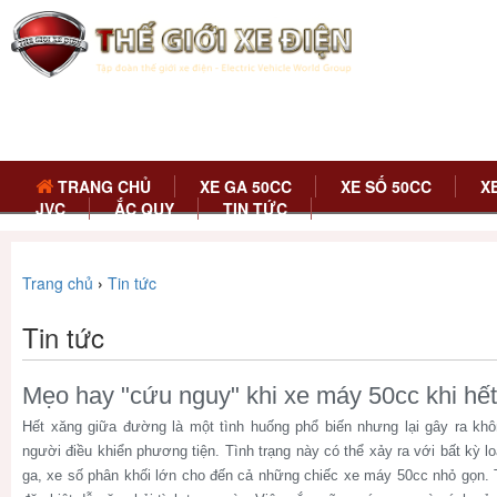
TRANG CHỦ
XE GA 50CC
XE SỐ 50CC
X
JVC
ẮC QUY
TIN TỨC
Trang chủ
›
Tin tức
Tin tức
Mẹo hay "cứu nguy" khi xe máy 50cc khi hế
Hết xăng giữa đường là một tình huống phổ biến nhưng lại gây ra khôn
người điều khiển phương tiện. Tình trạng này có thể xảy ra với bất kỳ l
ga, xe số phân khối lớn cho đến cả những chiếc xe máy 50cc nhỏ gọn. T