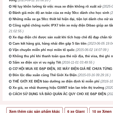
vong
(2025-09-12 20:08:20 )
Hệ lụy khôn lường từ việc mua xe điện không rõ xuất xứ
(2025-0
Đánh giá mức độ an toàn của xe máy 50cc dành cho học sinh
(
Những mẫu xe ga 50cc thiết kế hiện đại, tiện lợi dành cho nữ s
Công nghệ chống nước IPX7 trên xe máy điện Dibao giúp an 
21:02:55 )
Xe đạp điện chỉ được sản xuất khi tích hợp chế độ đạp chân từ
Cam kết hàng giả, hàng nhái đền gấp 5 lần tiền
(2023-06-05 19:04
Vận chuyển miễn phí mọi miền tổ quốc
(2015-06-02 14:07:09 )
Không thu phí khi thanh toán qua thẻ nội địa, thẻ visa, thẻ ghi 
Sắm xe điện xịn vi vu ngày Tết
(2016-11-01 03:49:55 )
CƠ HỘI MUA XE ĐẠP ĐIỆN, XE MÁY ĐIỆN GIÁ RẺ CHƯA TỪNG 
Đón lộc đầu xuân cùng Thế Giới Xe Điện
(2015-03-16 09:29:16 )
THẾ GIỚI XE ĐIỆN bảo dưỡng xe điện định kì miễn phí
(2016-10
Xe giả, xe nhái thương hiệu GIANT tràn lan trên thị trường
(2020
CÁCH SỬ DỤNG VÀ BẢO QUẢN ĂC QUY CHO XE ĐẠP ĐIỆN
(202
Xem thêm các sản phẩm kkác
6
xe Giant
10
xe Xmen