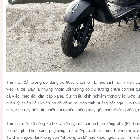
Thứ hai, đối tượng sử dụng xe 50cc phần lớn là học sinh, sinh viên 
việc lái xe. Đây là những nhóm đối tượng có xu hướng chưa có thói qu
cả việc theo dõi kim báo xăng. Sự thiếu kinh nghiệm trong việc ước
quản lý nhiên liệu khiến họ dễ dàng rơi vào tình huống bất ngờ. Họ th
cạn, điều này tiềm ẩn nhiều rủi ro nếu không may gặp phải đường vắng, 
Thứ ba, một số dòng xe 50cc hiện đại đã loại bỏ bình xăng phụ (RES) để
hóa chi phí. Bình xăng phụ từng là một "vị cứu tinh" trong trường hợp x
đã khiến người lái không còn "phương án B" nào khác ngoài việc tìm kiế