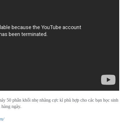
y 50 phân khối nhẹ nhàng cực kì phù hợp cho các bạn học sinh
i hàng ngày.
vn/