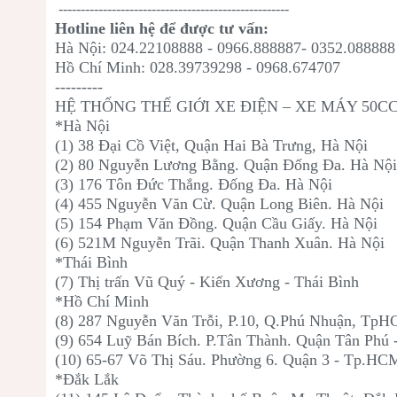
----------------------------------------------------
Hotline liên hệ để được tư vấn:
Hà Nội: 024.22108888 - 0966.888887- 0352.088888
Hồ Chí Minh: 028.39739298 - 0968.674707
---------
HỆ THỐNG THẾ GIỚI XE ĐIỆN – XE MÁY 50C
*Hà Nội
(1) 38 Đại Cồ Việt, Quận Hai Bà Trưng, Hà Nội
(2) 80 Nguyễn Lương Bằng. Quận Đống Đa. Hà Nộ
(3) 176 Tôn Đức Thắng. Đống Đa. Hà Nội
(4) 455 Nguyễn Văn Cừ. Quận Long Biên. Hà Nội
(5) 154 Phạm Văn Đồng. Quận Cầu Giấy. Hà Nội
(6) 521M Nguyễn Trãi. Quận Thanh Xuân. Hà Nội
*Thái Bình
(7) Thị trấn Vũ Quý - Kiến Xương - Thái Bình
*Hồ Chí Minh
(8) 287 Nguyễn Văn Trỗi, P.10, Q.Phú Nhuận, Tp
(9) 654 Luỹ Bán Bích. P.Tân Thành. Quận Tân Phú
(10) 65-67 Võ Thị Sáu. Phường 6. Quận 3 - Tp.HC
*Đắk Lắk