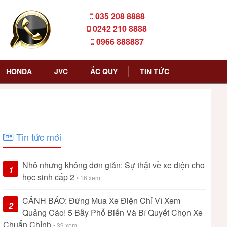
035 208 8888
0242 210 8888
0966 888887
HONDA
JVC
ẮC QUY
TIN TỨC
Tin tức mới
Nhỏ nhưng không đơn giản: Sự thật về xe điện cho
1
học sinh cấp 2
• 16 xem
CẢNH BÁO: Đừng Mua Xe Điện Chỉ Vì Xem
2
Quảng Cáo! 5 Bẫy Phổ Biến Và Bí Quyết Chọn Xe
Chuẩn Chỉnh
• 39 xem