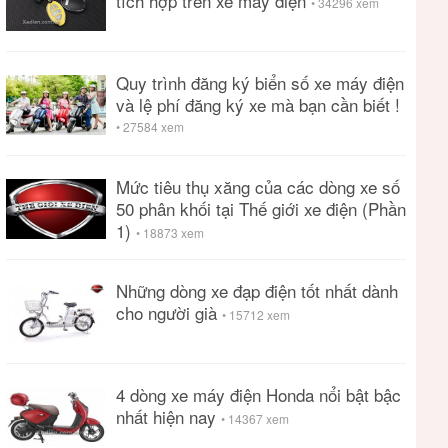
tích hợp trên xe máy điện
• 34296 xem
Quy trình đăng ký biển số xe máy điện
và lệ phí đăng ký xe mà bạn cần biết !
• 27584 xem
Mức tiêu thụ xăng của các dòng xe số
50 phân khối tại Thế giới xe điện (Phần
1)
• 18873 xem
Những dòng xe đạp điện tốt nhất dành
cho người già
• 15712 xem
4 dòng xe máy điện Honda nổi bật bậc
nhất hiện nay
• 14367 xem