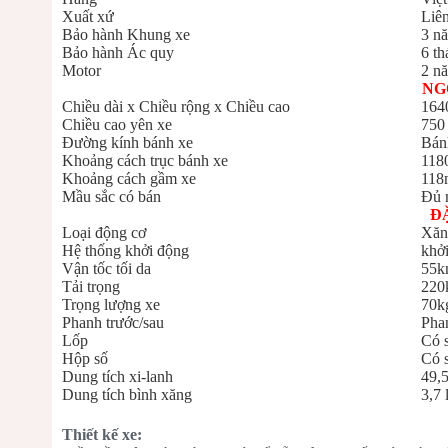
Xuất xứ
Liê
Bảo hành Khung xe
3 n
Bảo hành Ác quy
6 th
Motor
2 n
NG
Chiều dài x Chiều rộng x Chiều cao
164
Chiều cao yên xe
750
Đường kính bánh xe
Bán
Khoảng cách trục bánh xe
11
Khoảng cách gầm xe
11
Mầu sắc có bán
Đủ 
Đ
Loại động cơ
Xăng
Hệ thống khởi động
khởi
Vận tốc tối da
55k
Tải trọng
220
Trọng lượng xe
70k
Phanh trước/sau
Pha
Lốp
Có 
Hộp số
Có s
Dung tích xi-lanh
49,
Dung tích bình xăng
3,7 l
Thiết kế xe: