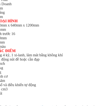
n Doanh
ăm
áng
ăm
OẠI HÌNH
0mm x 640mm x 1200mm
 mm
h trước 16
80mm
8mm
màu
ẶC ĐIỂM
 4 kỳ, 1 xi-lanh, làm mát bằng không khí
 động nút đề hoặc cần đạp
m/h
kg
g
nh cơ
săm
ố và điều khiển tự động
5 cm3
ít