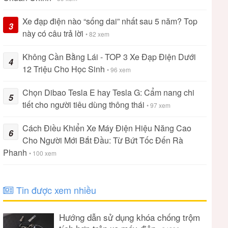
Xe đạp điện nào “sống dai” nhất sau 5 năm? Top
3
này có câu trả lời
• 82 xem
Không Cần Bằng Lái - TOP 3 Xe Đạp Điện Dưới
4
12 Triệu Cho Học Sinh
• 96 xem
Chọn Dibao Tesla E hay Tesla G: Cẩm nang chi
5
tiết cho người tiêu dùng thông thái
• 97 xem
Cách Điều Khiển Xe Máy Điện Hiệu Năng Cao
6
Cho Người Mới Bắt Đầu: Từ Bứt Tốc Đến Rà
Phanh
• 100 xem
Tin được xem nhiều
Hướng dẫn sử dụng khóa chống trộm