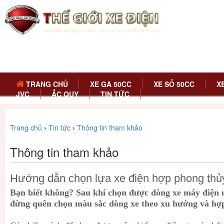
TRANG CHỦ
XE GA 50CC
XE SỐ 50CC
X
JVC
ẮC QUY
TIN TỨC
Trang chủ
›
Tin tức
›
Thông tin tham khảo
Thông tin tham khảo
Hướng dẫn chọn lựa xe điện hợp phong thủ
Bạn biết không? Sau khi chọn được dòng xe máy điện 
đừng quên chọn màu sắc dòng xe theo xu hướng và hợ