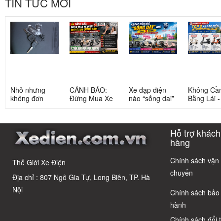
TIN TỨC MỚI
Nhỏ nhưng
CẢNH BÁO:
Xe đạp điện
Không Cầ
không đơn
Đừng Mua Xe
nào “sống dai”
Bằng Lái 
giản: Sự thật
Điện Chỉ Vì
nhất sau 5
3 Xe Đạp 
về xe điện cho
Xem Quảng
năm? Top này
Dưới 12 Tr
học sinh cấp 2
Cáo! 5 Bẫy
có câu trả lời
Cho Học S
Hỗ trợ khách
Phổ Biến Và Bí
Quyết Chọn Xe
hàng
Chuẩn Chỉnh
Chính sách vận
Thế Giới Xe Điện
chuyển
Địa chỉ : 807 Ngô Gia Tự, Long Biên, TP. Hà
Nội
Chính sách bảo
hành
Chính sách đổi 