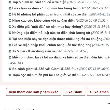
Top 5 điểm ưu việt chỉ có ở xe điện
(2023-12-28 12:21:29 )
Lựa chọn xe điện - “ một mũi tên trúng ba đích”
(2020-05-11 12:3
Hé lộ những bộ phận quan trọng nhất của xe điện
(2020-05-11 12
Nâng cao sức khỏe cùng với xe đạp điện
(2020-05-13 09:39:31 )
Xe điện giá “mặt đất” có nên mua hay không?
(2020-05-11 14:18:
Những đặc điểm nổi bật của xe điện chất lượng tốt
(2020-05-11 1
Tại sao hiện nay xe đạp điện được nhiều người ưa chuộng
(202
Giá xe điện nhập khẩu chính hãng liên tục tăng nhẹ
(2020-08-15 
Xe Viper - Kiểu dáng kiêu sa
(2015-07-09 14:34:57 )
Miễn phí chức bạ và hồ sơ đăng ký biển số xe điện đến hết ngà
04:47:18 )
So sánh giant M133S với Giant M133S Plus
(2020-05-13 08:46:09 
Trạm sạc điện miễn phí tại Thế giới xe điện
(2020-05-13 08:48:49
Xem thêm các sản phẩm kkác
6
xe Giant
10
xe Xmen