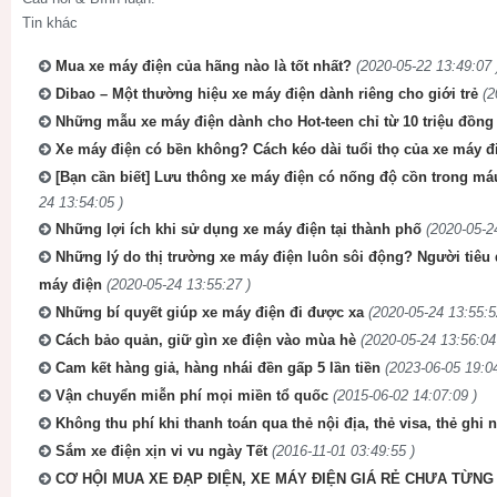
Tin khác
Mua xe máy điện của hãng nào là tốt nhất?
(2020-05-22 13:49:07 
Dibao – Một thường hiệu xe máy điện dành riêng cho giới trẻ
(2
Những mẫu xe máy điện dành cho Hot-teen chỉ từ 10 triệu đồng
Xe máy điện có bền không? Cách kéo dài tuổi thọ của xe máy đ
[Bạn cần biết] Lưu thông xe máy điện có nống độ cồn trong má
24 13:54:05 )
Những lợi ích khi sử dụng xe máy điện tại thành phố
(2020-05-2
Những lý do thị trường xe máy điện luôn sôi động? Người tiêu 
máy điện
(2020-05-24 13:55:27 )
Những bí quyết giúp xe máy điện đi được xa
(2020-05-24 13:55:5
Cách bảo quản, giữ gìn xe điện vào mùa hè
(2020-05-24 13:56:04
Cam kết hàng giả, hàng nhái đền gấp 5 lần tiền
(2023-06-05 19:04
Vận chuyển miễn phí mọi miền tổ quốc
(2015-06-02 14:07:09 )
Không thu phí khi thanh toán qua thẻ nội địa, thẻ visa, thẻ ghi 
Sắm xe điện xịn vi vu ngày Tết
(2016-11-01 03:49:55 )
CƠ HỘI MUA XE ĐẠP ĐIỆN, XE MÁY ĐIỆN GIÁ RẺ CHƯA TỪNG 