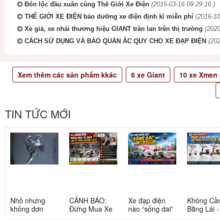
Đón lộc đầu xuân cùng Thế Giới Xe Điện
(2015-03-16 09:29:16 )
THẾ GIỚI XE ĐIỆN bảo dưỡng xe điện định kì miễn phí
(2016-10
Xe giả, xe nhái thương hiệu GIANT tràn lan trên thị trường
(2020
CÁCH SỬ DỤNG VÀ BẢO QUẢN ĂC QUY CHO XE ĐẠP ĐIỆN
(202
Xem thêm các sản phẩm kkác
6
xe Giant
10
xe Xmen
TIN TỨC MỚI
Nhỏ nhưng
CẢNH BÁO:
Xe đạp điện
Không Cầ
không đơn
Đừng Mua Xe
nào “sống dai”
Bằng Lái 
giản: Sự thật
Điện Chỉ Vì
nhất sau 5
3 Xe Đạp 