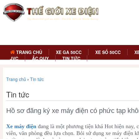
TRANG CHỦ
XE GA 50CC
XE SỐ 50CC
X
JVC
ẮC QUY
TIN TỨC
Trang chủ
›
Tin tức
Tin tức
Hồ sơ đăng ký xe máy điện có phức tạp kh
Xe máy điện
đang là một phương tiện khá Hot hiện nay, cụ
viên, văn phòng đều lựa chọn. Bỏi sử dụng xe máy điện 