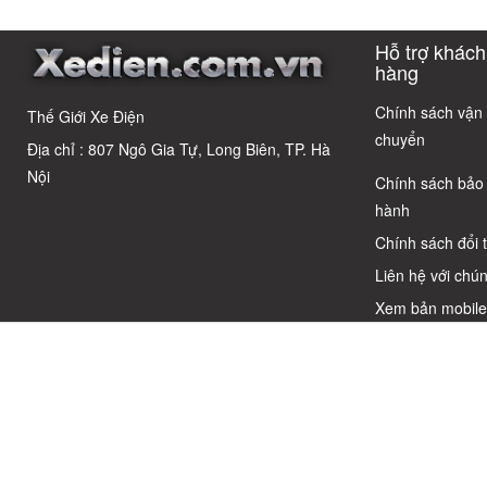
về xe điện cho
Xem Quảng
năm? Top này
Dưới 12 Tr
học sinh cấp 2
Cáo! 5 Bẫy
có câu trả lời
Cho Học S
Hỗ trợ khách
Phổ Biến Và Bí
Quyết Chọn Xe
hàng
Chuẩn Chỉnh
Chính sách vận
Thế Giới Xe Điện
chuyển
Địa chỉ : 807 Ngô Gia Tự, Long Biên, TP. Hà
Nội
Chính sách bảo
hành
Chính sách đổi 
Liên hệ với chún
Xem bản mobil