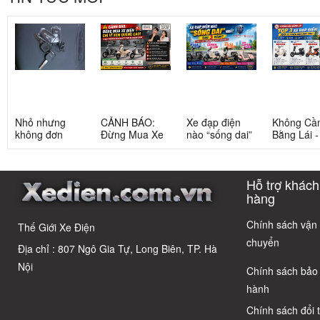
Nhỏ nhưng
CẢNH BÁO:
Xe đạp điện
Không Cầ
không đơn
Đừng Mua Xe
nào “sống dai”
Bằng Lái 
giản: Sự thật
Điện Chỉ Vì
nhất sau 5
3 Xe Đạp 
về xe điện cho
Xem Quảng
năm? Top này
Dưới 12 Tr
học sinh cấp 2
Cáo! 5 Bẫy
có câu trả lời
Cho Học S
Hỗ trợ khách
Phổ Biến Và Bí
Quyết Chọn Xe
hàng
Chuẩn Chỉnh
Chính sách vận
Thế Giới Xe Điện
chuyển
Địa chỉ : 807 Ngô Gia Tự, Long Biên, TP. Hà
Nội
Chính sách bảo
hành
Chính sách đổi 