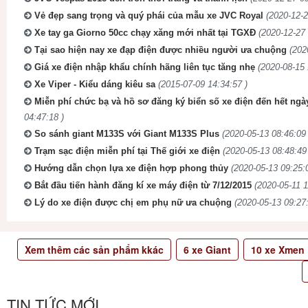
Vẻ đẹp sang trọng và quý phái của mẫu xe JVC Royal
(2020-12-2
Xe tay ga Giorno 50cc chạy xăng mới nhất tại TGXĐ
(2020-12-27 
Tại sao hiện nay xe đạp điện được nhiều người ưa chuộng
(202
Giá xe điện nhập khẩu chính hãng liên tục tăng nhẹ
(2020-08-15 
Xe Viper - Kiểu dáng kiêu sa
(2015-07-09 14:34:57 )
Miễn phí chức bạ và hồ sơ đăng ký biển số xe điện đến hết ngà
04:47:18 )
So sánh giant M133S với Giant M133S Plus
(2020-05-13 08:46:09 
Trạm sạc điện miễn phí tại Thế giới xe điện
(2020-05-13 08:48:49
Hướng dẫn chọn lựa xe điện hợp phong thủy
(2020-05-13 09:25:
Bắt đầu tiến hành đăng kí xe máy điện từ 7/12/2015
(2020-05-11 1
Lý do xe điện được chị em phụ nữ ưa chuộng
(2020-05-13 09:27:
Xem thêm các sản phẩm kkác
6
xe Giant
10
xe Xmen
TIN TỨC MỚI