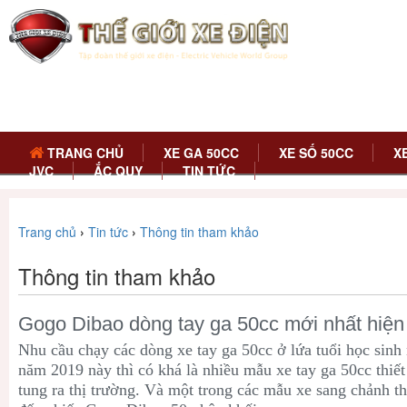
TRANG CHỦ
XE GA 50CC
XE SỐ 50CC
X
JVC
ẮC QUY
TIN TỨC
Trang chủ
›
Tin tức
›
Thông tin tham khảo
Thông tin tham khảo
Gogo Dibao dòng tay ga 50cc mới nhất hiện
Nhu cầu chạy các dòng xe tay ga 50cc ở lứa tuổi học sinh
năm 2019 này thì có khá là nhiều mẫu xe tay ga 50cc thiế
tung ra thị trường. Và một trong các mẫu xe sang chảnh t