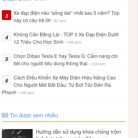
Xe đạp điện nào “sống dai” nhất sau 5 năm? Top
3
này có câu trả lời
• 92 xem
Không Cần Bằng Lái - TOP 3 Xe Đạp Điện Dưới
4
12 Triệu Cho Học Sinh
• 109 xem
Chọn Dibao Tesla E hay Tesla G: Cẩm nang chi
5
tiết cho người tiêu dùng thông thái
• 103 xem
Cách Điều Khiển Xe Máy Điện Hiệu Năng Cao
6
Cho Người Mới Bắt Đầu: Từ Bứt Tốc Đến Rà
Phanh
• 108 xem
Tin được xem nhiều
Hướng dẫn sử dụng khóa chống trộm