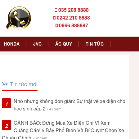
035 208 8888
0242 210 8888
0966 888887
HONDA
JVC
ẮC QUY
TIN TỨC
Tin tức mới
Nhỏ nhưng không đơn giản: Sự thật về xe điện cho
1
học sinh cấp 2
• 41 xem
CẢNH BÁO: Đừng Mua Xe Điện Chỉ Vì Xem
2
Quảng Cáo! 5 Bẫy Phổ Biến Và Bí Quyết Chọn Xe
Chuẩn Chỉnh
• 52 xem