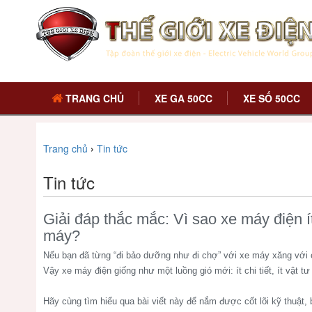
TRANG CHỦ
XE GA 50CC
XE SỐ 50CC
Trang chủ
›
Tin tức
Tin tức
Giải đáp thắc mắc: Vì sao xe máy điện 
máy?
Nếu bạn đã từng “đi bảo dưỡng như đi chợ” với xe máy xăng với c
Vậy xe máy điện giống như một luồng gió mới: ít chi tiết, ít vật 
Hãy cùng tìm hiểu qua bài viết này để nắm được cốt lõi kỹ thuật, b