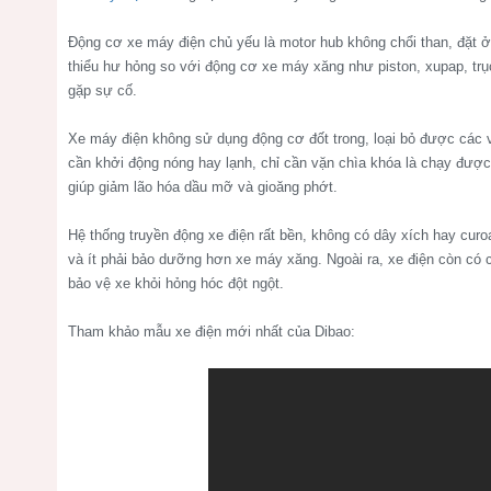
Động cơ xe máy điện chủ yếu là motor hub không chổi than, đặt ở 
thiểu hư hỏng so với động cơ xe máy xăng như piston, xupap, trục
gặp sự cố.
Xe máy điện không sử dụng động cơ đốt trong, loại bỏ được các v
cần khởi động nóng hay lạnh, chỉ cần vặn chìa khóa là chạy được,
giúp giảm lão hóa dầu mỡ và gioăng phớt.
Hệ thống truyền động xe điện rất bền, không có dây xích hay curo
và ít phải bảo dưỡng hơn xe máy xăng. Ngoài ra, xe điện còn có 
bảo vệ xe khỏi hỏng hóc đột ngột.
Tham khảo mẫu xe điện mới nhất của Dibao: