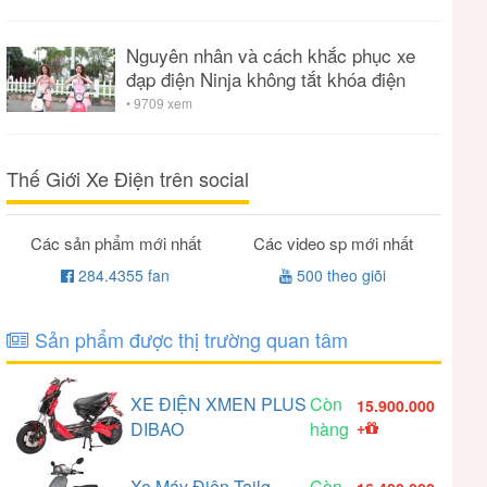
Nguyên nhân và cách khắc phục xe
đạp điện Ninja không tắt khóa điện
• 9709 xem
Thế Giới Xe Điện trên social
Các sản phẩm mới nhất
Các video sp mới nhất
284.4355 fan
500 theo giõi
Sản phẩm được thị trường quan tâm
XE ĐIỆN XMEN PLUS
Còn
15.900.000
DIBAO
hàng
+
Xe Máy Điện Tailg
Còn