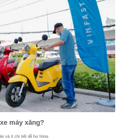
n xe máy xăng?
n và ít chi tiết dễ hư hỏng.