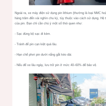
Ngoài ra, xe máy điện sử dụng pin lithium (thường là loại NMC hoặ
hàng trăm đến vài nghìn chu kỳ, tùy thuộc vào cách sử dụng. Hệ t
của pin. Bạn chỉ cần chú ý một số thói quen như:
- Sạc đúng bộ sạc đi kèm.
- Tránh để pin cạn kiệt quá lâu.
- Hạn chế phơi pin dưới nắng gắt kéo dài.
- Nếu để xe lâu ngày, lưu trữ pin ở mức 40–60% để bảo vệ.