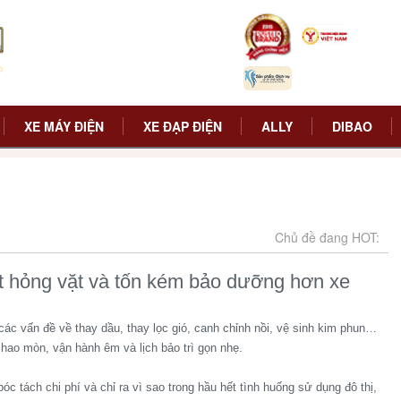
XE MÁY ĐIỆN
XE ĐẠP ĐIỆN
ALLY
DIBAO
Chủ đề đang HOT:
ít hỏng vặt và tốn kém bảo dưỡng hơn xe
ác vấn đề về thay dầu, thay lọc gió, canh chỉnh nồi, vệ sinh kim phun…
tư hao mòn, vận hành êm và lịch bảo trì gọn nhẹ.
óc tách chi phí và chỉ ra vì sao trong
hầu hết tình huống sử dụng đô thị,