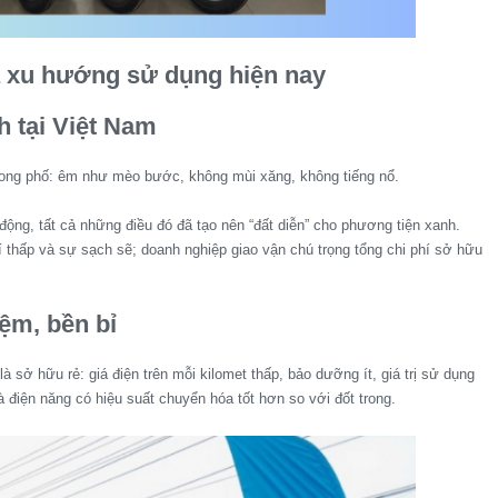
và xu hướng sử dụng hiện nay
h tại Việt Nam
 trong phố: êm như mèo bước, không mùi xăng, không tiếng nổ.
động, tất cả những điều đó đã tạo nên “đất diễn” cho phương tiện xanh.
hí thấp và sự sạch sẽ; doanh nghiệp giao vận chú trọng tổng chi phí sở hữu
iệm, bền bỉ
là sở hữu rẻ: giá điện trên mỗi kilomet thấp, bảo dưỡng ít, giá trị sử dụng
 điện năng có hiệu suất chuyển hóa tốt hơn so với đốt trong.