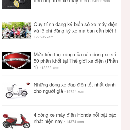
tích hợp trên xe máy điện
• 34303 xem
Quy trình đăng ký biển số xe máy điện
và lệ phí đăng ký xe mà bạn cần biết !
• 27595 xem
Mức tiêu thụ xăng của các dòng xe số
50 phân khối tại Thế giới xe điện (Phần
1)
• 18883 xem
Những dòng xe đạp điện tốt nhất dành
cho người già
• 15724 xem
4 dòng xe máy điện Honda nổi bật bậc
nhất hiện nay
• 14374 xem