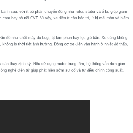
bánh sau, với ít bộ phận chuyển động như rotor, stator và ổ bi, giúp giảm
 cam hay bộ nồi CVT. Vì vậy, xe điện ít cần bảo trì, ít bị mài mòn và hiếm
ấn đề như chết máy do bugi, tịt kim phun hay lọc gió bẩn. Xe cũng không
 không lo thời tiết ảnh hưởng. Động cơ xe điện vận hành ở nhiệt độ thấp,
a cần thay định kỳ. Nếu sử dụng motor trung tâm, hệ thống vẫn đơn giản
công nghệ điện tử giúp phát hiện sớm sự cố và tự điều chỉnh công suất,