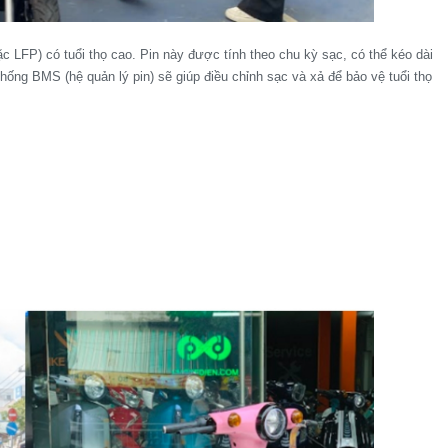
c LFP) có tuổi thọ cao. Pin này được tính theo chu kỳ sạc, có thể kéo dài
hống BMS (hệ quản lý pin) sẽ giúp điều chỉnh sạc và xả để bảo vệ tuổi thọ