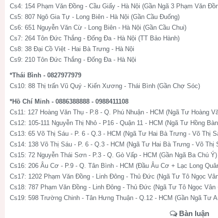
Cs4: 154 Phạm Văn Đồng - Cầu Giấy - Hà Nội (Gần Ngã 3 Phạm Văn Đồn
Cs5: 807 Ngô Gia Tự - Long Biên - Hà Nội (Gần Cầu Đuống)
Cs6: 651 Nguyễn Văn Cừ - Long Biên - Hà Nội (Gần Cầu Chui)
Cs7: 264 Tôn Đức Thắng - Đống Đa - Hà Nội (TT Bảo Hành)
Cs8: 38 Đại Cồ Việt - Hai Bà Trưng - Hà Nội
Cs9: 210 Tôn Đức Thắng - Đống Đa - Hà Nội
*Thái Bình - 0827977979
Cs10: 88 Thị trấn Vũ Quý - Kiến Xương - Thái Bình (Gần Chợ Sóc)
*Hồ Chí Minh - 0886388888 - 0988411108
Cs11: 127 Hoàng Văn Thụ - P.8 - Q. Phú Nhuận - HCM (Ngã Tư Hoàng V
Cs12: 105-111 Nguyễn Thị Nhỏ - P16 - Quận 11 - HCM (Ngã Tư Hồng Bàn
Cs13: 65 Võ Thị Sáu - P. 6 - Q.3 - HCM (Ngã Tư Hai Bà Trưng - Võ Thị S
Cs14: 138 Võ Thị Sáu - P. 6 - Q.3 - HCM (Ngã Tư Hai Bà Trưng - Võ Thị 
Cs15: 72 Nguyễn Thái Sơn - P.3 - Q. Gò Vấp - HCM (Gần Ngã Ba Chú Ý)
Cs16: 206 Âu Cơ - P.9 - Q. Tân Bình - HCM (Đầu Âu Cơ + Lạc Long Quâ
Cs17: 1202 Phạm Văn Đồng - Linh Đông - Thủ Đức (Ngã Tư Tô Ngọc Vâ
Cs18: 787 Phạm Văn Đồng - Linh Đông - Thủ Đức (Ngã Tư Tô Ngọc Vân
Cs19: 598 Trường Chinh - Tân Hưng Thuận - Q.12 - HCM (Gần Ngã Tư 
Bàn luận