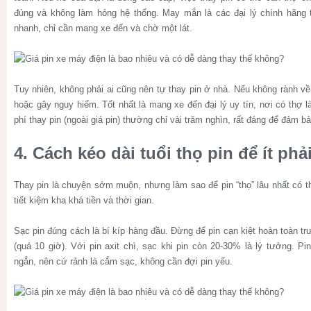
đúng và không làm hỏng hệ thống. May mắn là các đại lý chính hãng 
nhanh, chỉ cần mang xe đến và chờ một lát.
Tuy nhiên, không phải ai cũng nên tự thay pin ở nhà. Nếu không rành v
hoặc gây nguy hiểm. Tốt nhất là mang xe đến đại lý uy tín, nơi có thợ l
phí thay pin (ngoài giá pin) thường chỉ vài trăm nghìn, rất đáng để đảm b
4. Cách kéo dài tuổi thọ pin để ít phả
Thay pin là chuyện sớm muộn, nhưng làm sao để pin “thọ” lâu nhất có t
tiết kiệm kha khá tiền và thời gian.
Sạc pin đúng cách là bí kíp hàng đầu. Đừng để pin cạn kiệt hoàn toàn tr
(quá 10 giờ). Với pin axit chì, sạc khi pin còn 20-30% là lý tưởng. Pin
ngắn, nên cứ rảnh là cắm sạc, không cần đợi pin yếu.