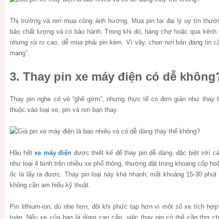
Thị trường và nơi mua cũng ảnh hưởng. Mua pin tại đại lý uy tín th
bảo chất lượng và có bảo hành. Trong khi đó, hàng chợ hoặc qua kênh 
nhưng rủi ro cao, dễ mua phải pin kém. Vì vậy, chọn nơi bán đáng tin cậ
mang”.
3. Thay pin xe máy điện có dễ không
Thay pin nghe có vẻ “ghê gớm”, nhưng thực tế có đơn giản như thay 
thuộc vào loại xe, pin và nơi bạn thay.
Hầu hết
xe máy điện
được thiết kế để thay pin dễ dàng, đặc biệt với cá
như loại 4 bình trên nhiều xe phổ thông, thường đặt trong khoang cốp ho
ốc là lấy ra được. Thay pin loại này khá nhanh, mất khoảng 15-30 phút
không cần am hiểu kỹ thuật.
Pin lithium-ion, dù nhẹ hơn, đôi khi phức tạp hơn vì một số xe tích hợ
toàn. Nếu xe của bạn là dòng cao cấp, việc thay pin có thể cần thợ c