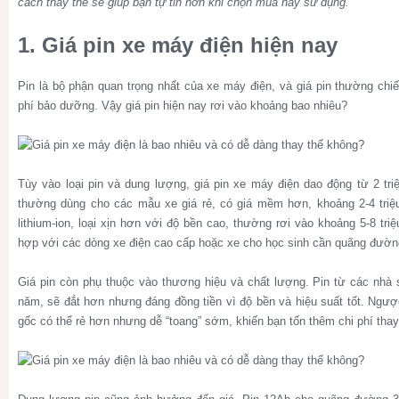
cách thay thế sẽ giúp bạn tự tin hơn khi chọn mua hay sử dụng.
1. Giá pin xe máy điện hiện nay
Pin là bộ phận quan trọng nhất của xe máy điện, và giá pin thường chi
phí bảo dưỡng. Vậy giá pin hiện nay rơi vào khoảng bao nhiêu?
Tùy vào loại pin và dung lượng, giá pin xe máy điện dao động từ 2 triệu
thường dùng cho các mẫu xe giá rẻ, có giá mềm hơn, khoảng 2-4 triệ
lithium-ion, loại xịn hơn với độ bền cao, thường rơi vào khoảng 5-8 tr
hợp với các dòng xe điện cao cấp hoặc xe cho học sinh cần quãng đường
Giá pin còn phụ thuộc vào thương hiệu và chất lượng. Pin từ các nhà s
năm, sẽ đắt hơn nhưng đáng đồng tiền vì độ bền và hiệu suất tốt. Ngược 
gốc có thể rẻ hơn nhưng dễ “toang” sớm, khiến bạn tốn thêm chi phí thay