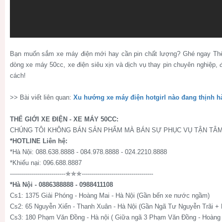
Bạn muốn sắm xe máy điện mới hay cần pin chất lượng? Ghé ngay Th
dòng xe máy 50cc, xe điện siêu xịn và dịch vụ thay pin chuyên nghiệp,
cách!
>> Bài viết liên quan:
Xu hướng xe máy điện hotgirl nào đang thịnh hà
THẾ GIỚI XE ĐIỆN - XE MÁY 50CC:
CHÚNG TÔI KHÔNG BÁN SẢN PHẨM MÀ BÁN SỰ PHỤC VỤ TẬN TÂM
*HOTLINE Liên hệ:
*Hà Nội: 088.638.8888 - 084.978.8888 - 024.2210.8888
*Khiếu nại: 096.688.8887
----------------------------✯✯✯------------------------------------
*Hà Nội - 0886388888 - 0988411108
Cs1: 1375 Giải Phóng - Hoàng Mai - Hà Nội (Gần bến xe nước ngầm)
Cs2: 65 Nguyễn Xiển - Thanh Xuân - Hà Nội (Gần Ngã Tư Nguyễn Trãi +
Cs3: 180 Phạm Văn Đồng - Hà nội ( Giữa ngã 3 Phạm Văn Đồng - Hoàng 