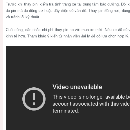
Trước khi thay pin, kiểm tra tình trạng xe tại trung tâm bảo dưỡng. Đôi
do pin mà do động cơ hoặc dây điện có vấn đề. Thay pin đúng nơi, đún
và tránh lỗi kỹ thuật.
Cuối cùng, cân nhắc chi phí thay pin so với mua xe mới. Nếu xe đã cũ 
kinh tế hơn. Tham khảo ý kiến từ nhân viên đại lý để có lựa chọn hợp lý.