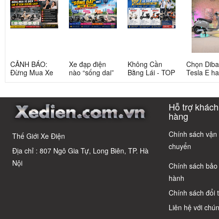
CẢNH BÁO:
Xe đạp điện
Không Cần
Chọn Dib
Đừng Mua Xe
nào “sống dai”
Bằng Lái - TOP
Tesla E h
Điện Chỉ Vì
nhất sau 5
3 Xe Đạp Điện
Tesla G: 
Xem Quảng
năm? Top này
Dưới 12 Triệu
nang chi ti
Cáo! 5 Bẫy
có câu trả lời
Cho Học Sinh
cho người 
Hỗ trợ khách
Phổ Biến Và Bí
dùng thôn
Quyết Chọn Xe
thái
hàng
Chuẩn Chỉnh
Chính sách vận
Thế Giới Xe Điện
chuyển
Địa chỉ : 807 Ngô Gia Tự, Long Biên, TP. Hà
Nội
Chính sách bảo
hành
Chính sách đổi 
Liên hệ với chún