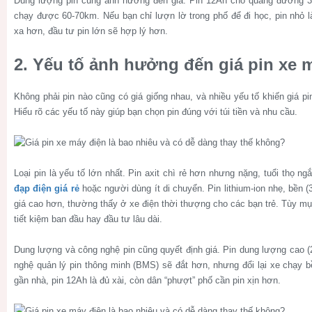
Dung lượng pin cũng ảnh hưởng đến giá. Pin 12Ah cho quãng đường 
chạy được 60-70km. Nếu bạn chỉ lượn lờ trong phố để đi học, pin nhỏ 
xa hơn, đầu tư pin lớn sẽ hợp lý hơn.
2. Yếu tố ảnh hưởng đến giá pin xe 
Không phải pin nào cũng có giá giống nhau, và nhiều yếu tố khiến giá pi
Hiểu rõ các yếu tố này giúp bạn chọn pin đúng với túi tiền và nhu cầu.
Loại pin là yếu tố lớn nhất. Pin axit chì rẻ hơn nhưng nặng, tuổi thọ n
đạp điện giá rẻ
hoặc người dùng ít di chuyển. Pin lithium-ion nhẹ, bền 
giá cao hơn, thường thấy ở xe điện thời thượng cho các bạn trẻ. Tùy mụ
tiết kiệm ban đầu hay đầu tư lâu dài.
Dung lượng và công nghệ pin cũng quyết định giá. Pin dung lượng cao (
nghệ quản lý pin thông minh (BMS) sẽ đắt hơn, nhưng đổi lại xe chạy bề
gần nhà, pin 12Ah là đủ xài, còn dân “phượt” phố cần pin xịn hơn.