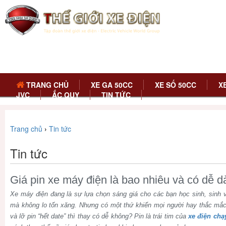
TRANG CHỦ
XE GA 50CC
XE SỐ 50CC
X
JVC
ẮC QUY
TIN TỨC
Trang chủ
›
Tin tức
Tin tức
Giá pin xe máy điện là bao nhiêu và có dễ 
Xe máy điện đang là sự lựa chọn sáng giá cho các bạn học sinh, sinh v
mà không lo tốn xăng. Nhưng có một thứ khiến mọi người hay thắc mắc:
và lỡ pin “hết date” thì thay có dễ không? Pin là trái tim của
xe điện chạ