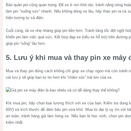
Bảo quản pin cũng quan trọng. Để xe ở nơi khô ráo, tránh nắng nóng hoặc
làm pin “xuống sức” nhanh. Nếu không dùng xe lâu, hãy tháo pin ra và sạ
hiện tượng tự xả điện.
Cuối cùng, lái xe nhẹ nhàng giúp pin bền hơn. Tránh tăng tốc đột ngột ho
khiến pin làm việc quá sức. Kết hợp đạp xe (nếu xe hỗ trợ) trên đường p
giúp pin “sống” lâu hơn.
5. Lưu ý khi mua và thay pin xe máy 
Mua và thay pin đúng cách không chỉ giúp xe chạy ngon mà còn tránh n
vài lưu ý sẽ giúp bạn tự tin hơn khi “chăm sóc” trái tim của xe.
Khi mua pin, hãy chọn loại tương thích với xe của bạn. Kiểm tra dung 
60V) và kích thước để đảm bảo pin vừa khít. Mua từ đại lý uy tín với bả
an toàn, tránh hàng giả làm hỏng xe. Nếu bạn là học sinh, chọn pin dun
kiệm nhất.