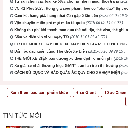
Tư vấn chọn các loại xe 50cc cho nữ nhẹ nhàng, thời trang
(202
VC K1 Plus 2025: Hóng giá siêu phẩm, liệu có "phá đảo" thị tr
Cam kết hàng giả, hàng nhái đền gấp 5 lần tiền
(2023-06-05 19:04
Vận chuyển miễn phí mọi miền tổ quốc
(2015-06-02 14:07:09 )
Không thu phí khi thanh toán qua thẻ nội địa, thẻ visa, thẻ ghi 
Sắm xe điện xịn vi vu ngày Tết
(2016-11-01 03:49:55 )
CƠ HỘI MUA XE ĐẠP ĐIỆN, XE MÁY ĐIỆN GIÁ RẺ CHƯA TỪNG 
Đón lộc đầu xuân cùng Thế Giới Xe Điện
(2015-03-16 09:29:16 )
THẾ GIỚI XE ĐIỆN bảo dưỡng xe điện định kì miễn phí
(2016-10
Xe giả, xe nhái thương hiệu GIANT tràn lan trên thị trường
(2020
CÁCH SỬ DỤNG VÀ BẢO QUẢN ĂC QUY CHO XE ĐẠP ĐIỆN
(202
Xem thêm các sản phẩm kkác
6
xe Giant
10
xe Xmen
TIN TỨC MỚI