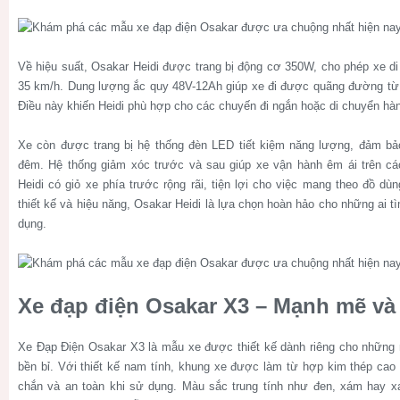
Về hiệu suất, Osakar Heidi được trang bị động cơ 350W, cho phép xe di
35 km/h. Dung lượng ắc quy 48V-12Ah giúp xe đi được quãng đường từ 
Điều này khiến Heidi phù hợp cho các chuyến đi ngắn hoặc di chuyển hàng
Xe còn được trang bị hệ thống đèn LED tiết kiệm năng lượng, đảm bả
đêm. Hệ thống giảm xóc trước và sau giúp xe vận hành êm ái trên cá
Heidi có giỏ xe phía trước rộng rãi, tiện lợi cho việc mang theo đồ d
thiết kế và hiệu năng, Osakar Heidi là lựa chọn hoàn hảo cho những ai t
dụng.
Xe đạp điện Osakar X3 – Mạnh mẽ và
Xe Đạp Điện Osakar X3 là mẫu xe được thiết kế dành riêng cho những
bền bỉ. Với thiết kế nam tính, khung xe được làm từ hợp kim thép cao
chắn và an toàn khi sử dụng. Màu sắc trung tính như đen, xám hay 