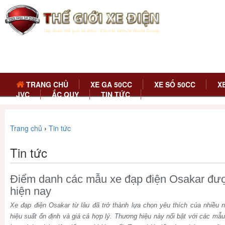
TRANG CHỦ
XE GA 50CC
XE SỐ 50CC
X
JVC
ẮC QUY
TIN TỨC
Trang chủ
›
Tin tức
Tin tức
Điểm danh các mẫu xe đạp điện Osakar đư
hiện nay
Xe đạp điện Osakar từ lâu đã trở thành lựa chọn yêu thích của nhiều n
hiệu suất ổn định và giá cả hợp lý. Thương hiệu này nổi bật với các mẫ