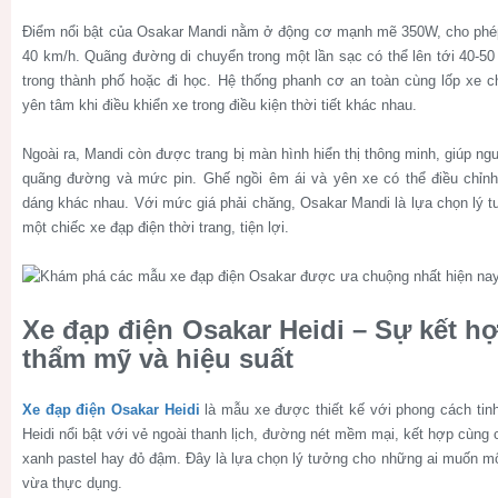
Điểm nổi bật của Osakar Mandi nằm ở động cơ mạnh mẽ 350W, cho phép x
40 km/h. Quãng đường di chuyển trong một lần sạc có thể lên tới 40-50
trong thành phố hoặc đi học. Hệ thống phanh cơ an toàn cùng lốp xe c
yên tâm khi điều khiển xe trong điều kiện thời tiết khác nhau.
Ngoài ra, Mandi còn được trang bị màn hình hiển thị thông minh, giúp ng
quãng đường và mức pin. Ghế ngồi êm ái và yên xe có thể điều chỉnh
dáng khác nhau. Với mức giá phải chăng, Osakar Mandi là lựa chọn lý
một chiếc xe đạp điện thời trang, tiện lợi.
Xe đạp điện Osakar Heidi – Sự kết h
thẩm mỹ và hiệu suất
Xe đạp điện Osakar Heidi
là mẫu xe được thiết kế với phong cách tin
Heidi nổi bật với vẻ ngoài thanh lịch, đường nét mềm mại, kết hợp cùng
xanh pastel hay đỏ đậm. Đây là lựa chọn lý tưởng cho những ai muốn mộ
vừa thực dụng.