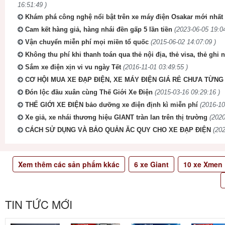
16:51:49 )
Khám phá công nghệ nổi bật trên xe máy điện Osakar mới nhất 
Cam kết hàng giả, hàng nhái đền gấp 5 lần tiền
(2023-06-05 19:04
Vận chuyển miễn phí mọi miền tổ quốc
(2015-06-02 14:07:09 )
Không thu phí khi thanh toán qua thẻ nội địa, thẻ visa, thẻ ghi 
Sắm xe điện xịn vi vu ngày Tết
(2016-11-01 03:49:55 )
CƠ HỘI MUA XE ĐẠP ĐIỆN, XE MÁY ĐIỆN GIÁ RẺ CHƯA TỪNG 
Đón lộc đầu xuân cùng Thế Giới Xe Điện
(2015-03-16 09:29:16 )
THẾ GIỚI XE ĐIỆN bảo dưỡng xe điện định kì miễn phí
(2016-10
Xe giả, xe nhái thương hiệu GIANT tràn lan trên thị trường
(2020
CÁCH SỬ DỤNG VÀ BẢO QUẢN ĂC QUY CHO XE ĐẠP ĐIỆN
(202
Xem thêm các sản phẩm kkác
6
xe Giant
10
xe Xmen
TIN TỨC MỚI