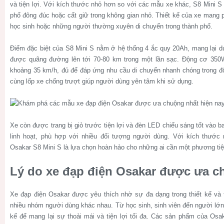
và tiện lợi. Với kích thước nhỏ hơn so với các mẫu xe khác, S8 Mini S
phố đông đúc hoặc cất giữ trong không gian nhỏ. Thiết kế của xe mang 
học sinh hoặc những người thường xuyên di chuyển trong thành phố.
Điểm đặc biệt của S8 Mini S nằm ở hệ thống 4 ắc quy 20Ah, mang lại du
được quãng đường lên tới 70-80 km trong một lần sạc. Động cơ 350W
khoảng 35 km/h, đủ để đáp ứng nhu cầu di chuyển nhanh chóng trong đô
cùng lốp xe chống trượt giúp người dùng yên tâm khi sử dụng.
Xe còn được trang bị giỏ trước tiện lợi và đèn LED chiếu sáng tốt vào b
linh hoạt, phù hợp với nhiều đối tượng người dùng. Với kích thước 
Osakar S8 Mini S là lựa chọn hoàn hảo cho những ai cần một phương tiện 
Lý do xe đạp điện Osakar được ưa 
Xe đạp điện Osakar được yêu thích nhờ sự đa dạng trong thiết kế và
nhiều nhóm người dùng khác nhau. Từ học sinh, sinh viên đến người lớn
kế để mang lại sự thoải mái và tiện lợi tối đa. Các sản phẩm của Osak