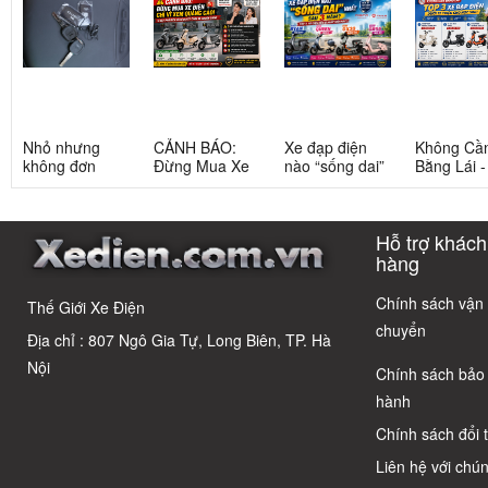
Nhỏ nhưng
CẢNH BÁO:
Xe đạp điện
Không Cầ
không đơn
Đừng Mua Xe
nào “sống dai”
Bằng Lái 
giản: Sự thật
Điện Chỉ Vì
nhất sau 5
3 Xe Đạp 
về xe điện cho
Xem Quảng
năm? Top này
Dưới 12 Tr
học sinh cấp 2
Cáo! 5 Bẫy
có câu trả lời
Cho Học S
Hỗ trợ khách
Phổ Biến Và Bí
Quyết Chọn Xe
hàng
Chuẩn Chỉnh
Chính sách vận
Thế Giới Xe Điện
chuyển
Địa chỉ : 807 Ngô Gia Tự, Long Biên, TP. Hà
Nội
Chính sách bảo
hành
Chính sách đổi 
Liên hệ với chún