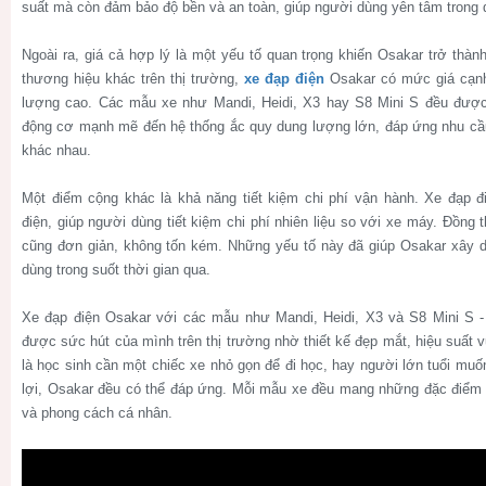
suất mà còn đảm bảo độ bền và an toàn, giúp người dùng yên tâm trong 
Ngoài ra, giá cả hợp lý là một yếu tố quan trọng khiến Osakar trở thà
thương hiệu khác trên thị trường,
xe đạp điện
Osakar có mức giá cạnh
lượng cao. Các mẫu xe như Mandi, Heidi, X3 hay S8 Mini S đều được 
động cơ mạnh mẽ đến hệ thống ắc quy dung lượng lớn, đáp ứng nhu cầu 
khác nhau.
Một điểm cộng khác là khả năng tiết kiệm chi phí vận hành. Xe đạp 
điện, giúp người dùng tiết kiệm chi phí nhiên liệu so với xe máy. Đồng 
cũng đơn giản, không tốn kém. Những yếu tố này đã giúp Osakar xây d
dùng trong suốt thời gian qua.
Xe đạp điện Osakar với các mẫu như Mandi, Heidi, X3 và S8 Mini S
được sức hút của mình trên thị trường nhờ thiết kế đẹp mắt, hiệu suất v
là học sinh cần một chiếc xe nhỏ gọn để đi học, hay người lớn tuổi muố
lợi, Osakar đều có thể đáp ứng. Mỗi mẫu xe đều mang những đặc điểm 
và phong cách cá nhân.