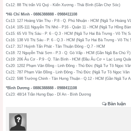
Cs12: 88 Thị trấn Vũ Quý - Kiến Xương - Thái Bình (Gần Chợ Sóc)
*Hồ Chí Minh - 0886388888 - 0988411108
Cs13: 127 Hoàng Văn Thụ - P.8 - Q. Phú Nhuận - HCM (Ngã Tư Hoàng V
Cs14: 105-111 Nguyễn Thị Nhỏ - P16 - Quận 11 - HCM (Ngã Tư Hồng Bà
Cs15: 65 Võ Thị Sáu - P. 6 - Q.3 - HCM (Ngã Tư Hai Bà Trưng - Võ Thị S
Cs16: 138 Võ Thị Sáu - P. 6 - Q.3 - HCM (Ngã Tư Hai Bà Trưng - Võ Thị 
Cs17: 317 Huỳnh Tấn Phát - Tân Thuận Đông - Q.7 - HCM
Cs18: 72 Nguyễn Thái Sơn - P.3 - Q. Gò Vấp - HCM (Gần Ngã Ba Chú Ý)
Cs19: 206 Âu Cơ - P.9 - Q. Tân Bình - HCM (Đầu Âu Cơ + Lạc Long Quâ
Cs20: 1202 Phạm Văn Đồng - Linh Đông - Thủ Đức (Ngã Tư Tô Ngọc Vâ
Cs21: 787 Phạm Văn Đồng - Linh Đông - Thủ Đức (Ngã Tư Tô Ngọc Vân
Cs22: 598 Trường Chinh - Tân Hưng Thuận - Q.12 - HCM (Gần Ngã Tư 
*Bình Dương - 0886388888 - 0988411108
Cs23: 48/14 Trần Hưng Đạo - Dĩ An - Bình Dương
Bàn luận