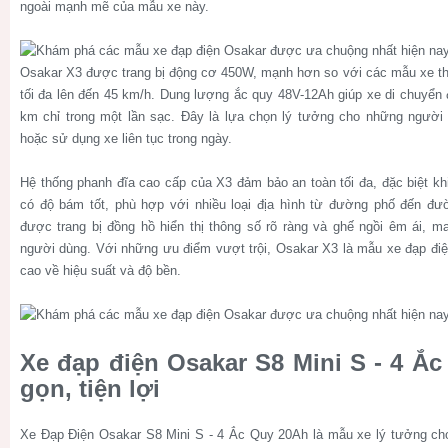
ngoài mạnh mẽ của mẫu xe này.
Osakar X3 được trang bị động cơ 450W, mạnh hơn so với các mẫu xe th
tối đa lên đến 45 km/h. Dung lượng ắc quy 48V-12Ah giúp xe di chuyển
km chỉ trong một lần sạc. Đây là lựa chọn lý tưởng cho những người
hoặc sử dụng xe liên tục trong ngày.
Hệ thống phanh đĩa cao cấp của X3 đảm bảo an toàn tối đa, đặc biệt kh
có độ bám tốt, phù hợp với nhiều loại địa hình từ đường phố đến đư
được trang bị đồng hồ hiển thị thông số rõ ràng và ghế ngồi êm ái, ma
người dùng. Với những ưu điểm vượt trội, Osakar X3 là mẫu xe đạp đi
cao về hiệu suất và độ bền.
Xe đạp điện Osakar S8 Mini S - 4 Ắ
gọn, tiện lợi
Xe Đạp Điện Osakar S8 Mini S - 4 Ắc Quy 20Ah là mẫu xe lý tưởng ch