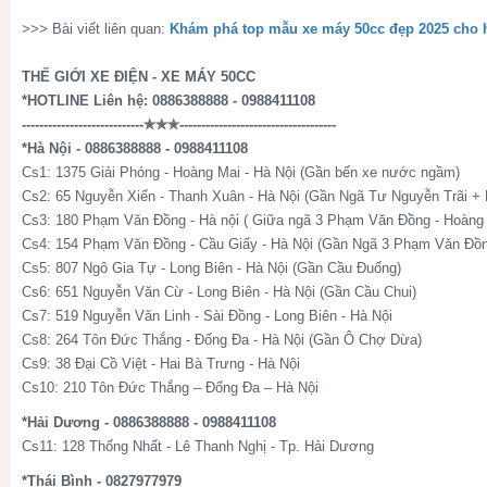
>>> Bài viết liên quan:
Khám phá top mẫu xe máy 50cc đẹp 2025 cho 
THẾ GIỚI XE ĐIỆN - XE MÁY 50CC
*HOTLINE Liên hệ: 0886388888 - 0988411108
----------------------------✯✯✯------------------------------------
*Hà Nội - 0886388888 - 0988411108
Cs1: 1375 Giải Phóng - Hoàng Mai - Hà Nội (Gần bến xe nước ngầm)
Cs2: 65 Nguyễn Xiển - Thanh Xuân - Hà Nội (Gần Ngã Tư Nguyễn Trãi +
Cs3: 180 Phạm Văn Đồng - Hà nội ( Giữa ngã 3 Phạm Văn Đồng - Hoàng 
Cs4: 154 Phạm Văn Đồng - Cầu Giấy - Hà Nội (Gần Ngã 3 Phạm Văn Đồn
Cs5: 807 Ngô Gia Tự - Long Biên - Hà Nội (Gần Cầu Đuống)
Cs6: 651 Nguyễn Văn Cừ - Long Biên - Hà Nội (Gần Cầu Chui)
Cs7: 519 Nguyễn Văn Linh - Sài Đồng - Long Biên - Hà Nội
Cs8: 264 Tôn Đức Thắng - Đống Đa - Hà Nội (Gần Ô Chợ Dừa)
Cs9: 38 Đại Cồ Việt - Hai Bà Trưng - Hà Nội
Cs10: 210 Tôn Đức Thắng – Đống Đa – Hà Nội
*Hải Dương - 0886388888 - 0988411108
Cs11: 128 Thống Nhất - Lê Thanh Nghị - Tp. Hải Dương
*Thái Bình - 0827977979