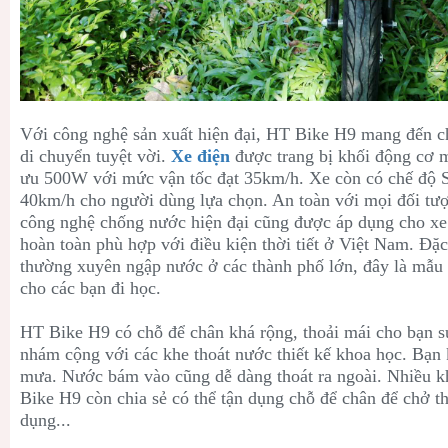
Với công nghệ sản xuất hiện đại,
HT Bike H9 mang đến ch
di chuyển tuyệt vời.
Xe điện
được trang bị khối động cơ 
ưu 500W với mức vận tốc đạt 35km/h. Xe còn có chế độ Sp
40km/h cho người dùng lựa chọn. An toàn với mọi đối tư
công nghệ chống nước hiện đại cũng được áp dụng cho x
hoàn toàn phù hợp với điều kiện thời tiết ở Việt Nam. Đặc
thường xuyên ngập nước ở các thành phố lớn, đây là mẫu 
cho các bạn đi học.
HT Bike H9 có chỗ để chân khá rộng, thoải mái cho bạn 
nhám cộng với các khe thoát nước thiết kế khoa học. Bạn k
mưa. Nước bám vào cũng dễ dàng thoát ra ngoài. Nhiều 
Bike H9 còn chia sẻ có thể tận dụng chỗ để chân để chở th
dụng...