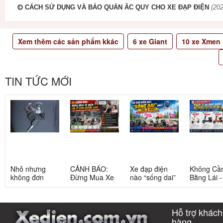
CÁCH SỬ DỤNG VÀ BẢO QUẢN ĂC QUY CHO XE ĐẠP ĐIỆN
(202
Xem thêm các sản phẩm kkác
6
xe Giant
10
xe Xmen
TIN TỨC MỚI
Nhỏ nhưng
CẢNH BÁO:
Xe đạp điện
Không Cầ
không đơn
Đừng Mua Xe
nào “sống dai”
Bằng Lái 
giản: Sự thật
Điện Chỉ Vì
nhất sau 5
3 Xe Đạp 
về xe điện cho
Xem Quảng
năm? Top này
Dưới 12 Tr
học sinh cấp 2
Cáo! 5 Bẫy
có câu trả lời
Cho Học S
Hỗ trợ khách
Phổ Biến Và Bí
Quyết Chọn Xe
hàng