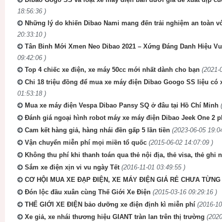
18:56:36 )
Những lý do khiến Dibao Nami mang đến trải nghiệm an toàn v
20:33:10 )
Tân Binh Mới Xmen Neo Dibao 2021 – Xứng Đáng Danh Hiệu Vu
09:42:06 )
Top 4 chiếc xe điện, xe máy 50cc mới nhất dành cho bạn
(2021-
Chi 18 triệu đồng để mua xe máy điện Dibao Googo SS liệu có
01:53:18 )
Mua xe máy điện Vespa Dibao Pansy SQ ở đâu tại Hồ Chí Minh
Đánh giá ngoại hình robot máy xe máy điện Dibao Jeek One 2 p
Cam kết hàng giả, hàng nhái đền gấp 5 lần tiền
(2023-06-05 19:04
Vận chuyển miễn phí mọi miền tổ quốc
(2015-06-02 14:07:09 )
Không thu phí khi thanh toán qua thẻ nội địa, thẻ visa, thẻ ghi 
Sắm xe điện xịn vi vu ngày Tết
(2016-11-01 03:49:55 )
CƠ HỘI MUA XE ĐẠP ĐIỆN, XE MÁY ĐIỆN GIÁ RẺ CHƯA TỪNG 
Đón lộc đầu xuân cùng Thế Giới Xe Điện
(2015-03-16 09:29:16 )
THẾ GIỚI XE ĐIỆN bảo dưỡng xe điện định kì miễn phí
(2016-10
Xe giả, xe nhái thương hiệu GIANT tràn lan trên thị trường
(2020