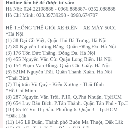
Hotline liên hệ để được tư vấn:
Hà Nội: 024.22108888 - 0966.888887- 0352.088888
Hồ Chí Minh: 028.39739298 - 0968.674707
---------
HỆ THỐNG THẾ GIỚI XE ĐIỆN – XE MÁY 50CC
*Hà Nội
(1) 38 Đại Cồ Việt, Quận Hai Bà Trưng, Hà Nội
(2) 80 Nguyễn Lương Bằng. Quận Đống Đa. Hà Nội
(3) 176 Tôn Đức Thắng. Đống Đa. Hà Nội
(4) 455 Nguyễn Văn Cừ. Quận Long Biên. Hà Nội
(5) 154 Phạm Văn Đồng. Quận Cầu Giấy. Hà Nội
(6) 521M Nguyễn Trãi. Quận Thanh Xuân. Hà Nội
*Thái Bình
(7) Thị trấn Vũ Quý - Kiến Xương - Thái Bình
*Hồ Chí Minh
(8) 287 Nguyễn Văn Trỗi, P.10, Q.Phú Nhuận, TpHCM
(9) 654 Luỹ Bán Bích. P.Tân Thành. Quận Tân Phú - Tp
(10) 65-67 Võ Thị Sáu. Phường 6. Quận 3 - Tp.HCM
*Đắk Lắk
(11) 145 Lê Duẩn, Thành phố Buôn Ma Thuột, Đắk Lắk