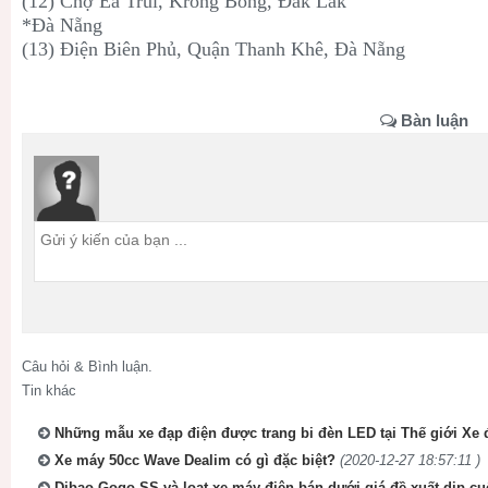
(12) Chợ Ea Trul, Krông Bông, Đắk Lắk
*Đà Nẵng
(13) Điện Biên Phủ, Quận Thanh Khê, Đà Nẵng
Bàn luận
Câu hỏi & Bình luận.
Tin khác
Những mẫu xe đạp điện được trang bi đèn LED tại Thế giới Xe 
Xe máy 50cc Wave Dealim có gì đặc biệt?
(2020-12-27 18:57:11 )
Dibao Gogo SS và loạt xe máy điện bán dưới giá đề xuất dịp c