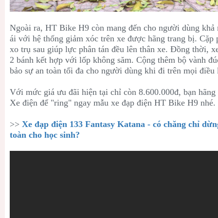
Ngoài ra,
HT Bike H9 còn mang đến cho người dùng khả 
ái với hệ thống giảm xóc trên xe được hãng trang bị. Cặp 
xo trụ sau giúp lực phân tán đều lên thân xe. Đồng thời, 
2 bánh kết hợp với lốp không săm. Cộng thêm bộ vành đ
bảo sự an toàn tối đa cho người dùng khi đi trên mọi điều 
Với mức giá ưu đãi hiện tại chỉ còn 8.600.000đ, bạn hãng
Xe điện để "ring" ngay mẫu xe đạp điện
HT Bike H9 nhé.
>>
Xe đạp điện 133 Fantasy Katana - có chăng chỉ dừng
toàn cho học sinh?