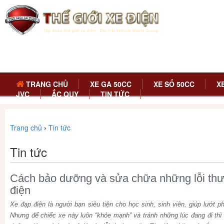
TRANG CHỦ
XE GA 50CC
XE SỐ 50CC
X
JVC
ẮC QUY
TIN TỨC
Trang chủ
›
Tin tức
Tin tức
Cách bảo dưỡng và sửa chữa những lỗi th
điện
Xe đạp điện là người bạn siêu tiện cho học sinh, sinh viên, giúp lướt
Nhưng để chiếc xe này luôn “khỏe mạnh” và tránh những lúc đang đi thì 