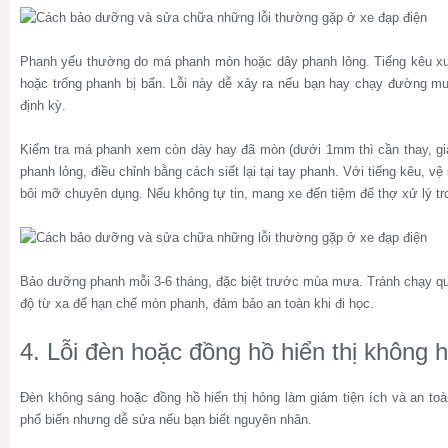
Phanh yếu thường do má phanh mòn hoặc dây phanh lỏng. Tiếng kêu xu
hoặc trống phanh bị bẩn. Lỗi này dễ xảy ra nếu bạn hay chạy đường 
định kỳ.
Kiểm tra má phanh xem còn dày hay đã mòn (dưới 1mm thì cần thay, gi
phanh lỏng, điều chỉnh bằng cách siết lại tại tay phanh. Với tiếng kêu, v
bôi mỡ chuyên dụng. Nếu không tự tin, mang xe đến tiệm để thợ xử lý tr
Bảo dưỡng phanh mỗi 3-6 tháng, đặc biệt trước mùa mưa. Tránh chạy 
độ từ xa để hạn chế mòn phanh, đảm bảo an toàn khi đi học.
4. Lỗi đèn hoặc đồng hồ hiển thị không 
Đèn không sáng hoặc đồng hồ hiển thị hỏng làm giảm tiện ích và an toàn,
phổ biến nhưng dễ sửa nếu bạn biết nguyên nhân.