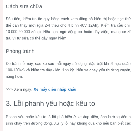
Cách sửa chữa
Đầu tiên, kiểm tra ắc quy bằng cách xem đồng hồ hiển thị hoặc sạc thử
thể cần thay mới (giá 2-4 triệu cho 4 bình 48V 12Ah). Kiểm tra cầu chì 
10.000-20.000 đồng). Nếu nghi ngờ động cơ hoặc dây điện, mang xe đ
tra, vì tự sửa có thể gây nguy hiểm.
Phòng tránh
Để tránh lỗi này, sạc xe sau mỗi ngày sử dụng, đặc biệt khi đi học quã
100-120kg) và kiểm tra dây điện định kỳ. Nếu xe chạy yếu thường xuyên
nặng hơn.
>>> Xem ngay:
Xe máy điện nhập khẩu
3. Lỗi phanh yếu hoặc kêu to
Phanh yếu hoặc kêu to là lỗi phổ biến ở xe đạp điện, ảnh hưởng đến an
sinh chạy trên đường đông. Xử lý lỗi này không quá khó nếu bạn biết các