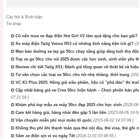
Câu hỏi & Bình luận.
Tin khác
Có nên mua xe đạp điện Hot Girl V2 làm quà tặng cho bạn gái?
Xe máy điện Tailg Venus R53 có những tính năng tiện ích gì?
(2
Mẹo bảo dưỡng xe tay ga 50cc chạy xăng giúp tăng tuổi thọ độ
Top xe ga 50cc cho nữ 2025 được các học sinh, sinh viên yêu th
Review chi tiết Tailg X51: Đánh giá tổng quan về thiết kế và hiệ
Tư vấn chọn các loại xe 50cc cho nữ nhẹ nhàng, thời trang
(202
VC K1 Plus 2025: Hóng giá siêu phẩm, liệu có "phá đảo" thị tr
Cập nhật bảng giá xe Crea 50cc hiện hành – Chọn phiên bản phù
07:21:59 )
Khám phá top mẫu xe máy 50cc đẹp 2025 cho học sinh
(2025-06
Cam kết hàng giả, hàng nhái đền gấp 5 lần tiền
(2023-06-05 19:04
Vận chuyển miễn phí mọi miền tổ quốc
(2015-06-02 14:07:09 )
Không thu phí khi thanh toán qua thẻ nội địa, thẻ visa, thẻ ghi 
Sắm xe điện xịn vi vu ngày Tết
(2016-11-01 03:49:55 )