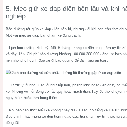
5. Mẹo giữ xe đạp điện bền lâu và khi 
nghiệp
Bảo dưỡng tốt giúp xe đạp điện bền bỉ, nhưng đôi khi bạn cần thợ chuy
Một vài mẹo sẽ giúp bạn chăm xe đúng cách.
+ Lịch bảo dưỡng định kỳ: Mỗi 6 tháng, mang xe đến trung tâm uy tín để
và dây điện. Chi phí bảo dưỡng khoảng 100.000-300.000 đồng, rẻ hơn nhi
nên nhờ phụ huynh đưa xe đi bảo dưỡng để đảm bảo an toàn.
+ Tự xử lý lỗi nhỏ: Các lỗi như lốp non, phanh lỏng hoặc đèn cháy có th
xe. Nhưng với lỗi động cơ, ắc quy hoặc mạch điện, hãy để thợ chuyên ng
nguy hiểm hoặc làm hỏng thêm.
+ Khi nào cần thợ: Nếu xe không chạy dù đã sạc, có tiếng kêu lạ từ độ
điều chỉnh, hãy mang xe đến tiệm ngay. Các trung tâm uy tín thường sửa
động tốt.