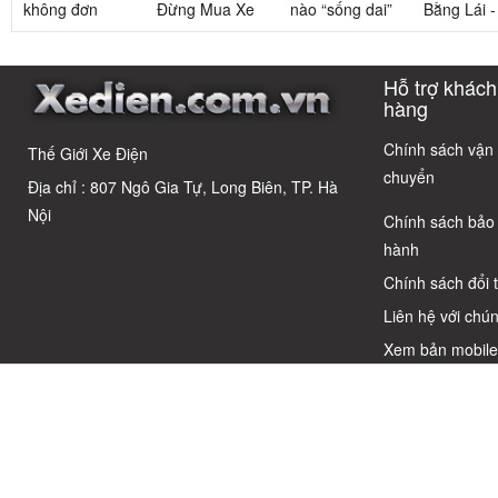
không đơn
Đừng Mua Xe
nào “sống dai”
Bằng Lái 
giản: Sự thật
Điện Chỉ Vì
nhất sau 5
3 Xe Đạp 
về xe điện cho
Xem Quảng
năm? Top này
Dưới 12 Tr
học sinh cấp 2
Cáo! 5 Bẫy
có câu trả lời
Cho Học S
Hỗ trợ khách
Phổ Biến Và Bí
Quyết Chọn Xe
hàng
Chuẩn Chỉnh
Chính sách vận
Thế Giới Xe Điện
chuyển
Địa chỉ : 807 Ngô Gia Tự, Long Biên, TP. Hà
Nội
Chính sách bảo
hành
Chính sách đổi 
Liên hệ với chún
Xem bản mobil