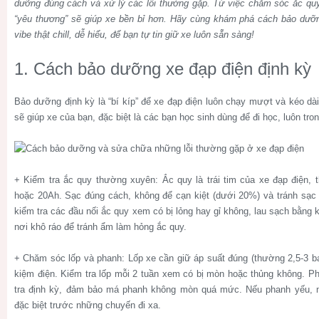
dưỡng đúng cách và xử lý các lỗi thường gặp. Từ việc chăm sóc ắc quy
“yêu thương” sẽ giúp xe bền bỉ hơn. Hãy cùng khám phá cách bảo dư
vibe thật chill, dễ hiểu, để bạn tự tin giữ xe luôn sẵn sàng!
1. Cách bảo dưỡng xe đạp điện định kỳ
Bảo dưỡng định kỳ là “bí kíp” để xe đạp điện luôn chạy mượt và kéo dài
sẽ giúp xe của bạn, đặc biệt là các bạn học sinh dùng để đi học, luôn tron
+ Kiểm tra ắc quy thường xuyên: Ắc quy là trái tim của xe đạp điện, t
hoặc 20Ah. Sạc đúng cách, không để cạn kiệt (dưới 20%) và tránh sạc q
kiểm tra các đầu nối ắc quy xem có bị lỏng hay gỉ không, lau sạch bằng
nơi khô ráo để tránh ẩm làm hỏng ắc quy.
+ Chăm sóc lốp và phanh: Lốp xe cần giữ áp suất đúng (thường 2,5-3 bar
kiệm điện. Kiểm tra lốp mỗi 2 tuần xem có bị mòn hoặc thủng không. 
tra định kỳ, đảm bảo má phanh không mòn quá mức. Nếu phanh yếu, m
đặc biệt trước những chuyến đi xa.