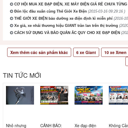
CƠ HỘI MUA XE ĐẠP ĐIỆN, XE MÁY ĐIỆN GIÁ RẺ CHƯA TỪNG 
Đón lộc đầu xuân cùng Thế Giới Xe Điện
(2015-03-16 09:29:16 )
THẾ GIỚI XE ĐIỆN bảo dưỡng xe điện định kì miễn phí
(2016-10
Xe giả, xe nhái thương hiệu GIANT tràn lan trên thị trường
(2020
CÁCH SỬ DỤNG VÀ BẢO QUẢN ĂC QUY CHO XE ĐẠP ĐIỆN
(202
Xem thêm các sản phẩm kkác
6
xe Giant
10
xe Xmen
TIN TỨC MỚI
Nhỏ nhưng
CẢNH BÁO:
Xe đạp điện
Không Cầ