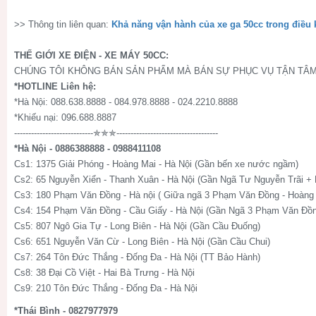
>> Thông tin liên quan:
Khả năng vận hành của xe ga 50cc trong điều k
THẾ GIỚI XE ĐIỆN - XE MÁY 50CC:
CHÚNG TÔI KHÔNG BÁN SẢN PHẨM MÀ BÁN SỰ PHỤC VỤ TẬN TÂM
*HOTLINE Liên hệ:
*Hà Nội: 088.638.8888 - 084.978.8888 - 024.2210.8888
*Khiếu nại: 096.688.8887
----------------------------✯✯✯------------------------------------
*Hà Nội - 0886388888 - 0988411108
Cs1: 1375 Giải Phóng - Hoàng Mai - Hà Nội (Gần bến xe nước ngầm)
Cs2: 65 Nguyễn Xiển - Thanh Xuân - Hà Nội (Gần Ngã Tư Nguyễn Trãi +
Cs3: 180 Phạm Văn Đồng - Hà nội ( Giữa ngã 3 Phạm Văn Đồng - Hoàng 
Cs4: 154 Phạm Văn Đồng - Cầu Giấy - Hà Nội (Gần Ngã 3 Phạm Văn Đồn
Cs5: 807 Ngô Gia Tự - Long Biên - Hà Nội (Gần Cầu Đuống)
Cs6: 651 Nguyễn Văn Cừ - Long Biên - Hà Nội (Gần Cầu Chui)
Cs7: 264 Tôn Đức Thắng - Đống Đa - Hà Nội (TT Bảo Hành)
Cs8: 38 Đại Cồ Việt - Hai Bà Trưng - Hà Nội
Cs9: 210 Tôn Đức Thắng - Đống Đa - Hà Nội
*Thái Bình - 0827977979