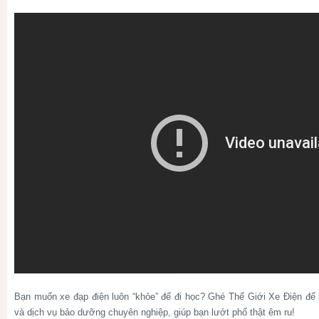
Bạn muốn xe đạp điện luôn “khỏe” để đi học? Ghé Thế Giới Xe Điện để 
và dịch vụ bảo dưỡng chuyên nghiệp, giúp bạn lướt phố thật êm ru!