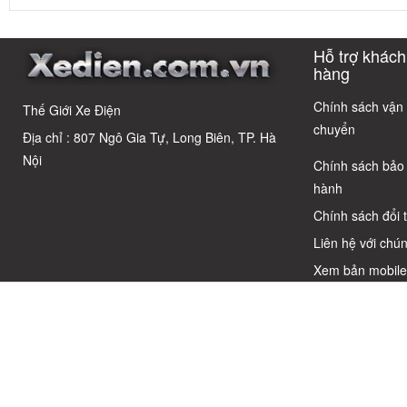
giản: Sự thật
Điện Chỉ Vì
nhất sau 5
3 Xe Đạp 
về xe điện cho
Xem Quảng
năm? Top này
Dưới 12 Tr
học sinh cấp 2
Cáo! 5 Bẫy
có câu trả lời
Cho Học S
Hỗ trợ khách
Phổ Biến Và Bí
Quyết Chọn Xe
hàng
Chuẩn Chỉnh
Chính sách vận
Thế Giới Xe Điện
chuyển
Địa chỉ : 807 Ngô Gia Tự, Long Biên, TP. Hà
Nội
Chính sách bảo
hành
Chính sách đổi 
Liên hệ với chún
Xem bản mobil