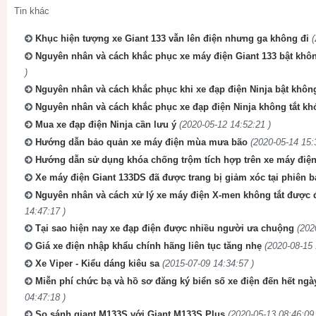
Tin khác
Khục hiện tượng xe Giant 133 vẫn lên điện nhưng ga không đi
(
Nguyên nhân và cách khắc phục xe máy điện Giant 133 bật khôn
)
Nguyên nhân và cách khắc phục khi xe đạp điện Ninja bật không
Nguyên nhân và cách khắc phục xe đạp điện Ninja không tắt kh
Mua xe đạp điện Ninja cần lưu ý
(2020-05-12 14:52:21 )
Hướng dẫn bảo quản xe máy điện mùa mưa bão
(2020-05-14 15:
Hướng dẫn sử dụng khóa chống trộm tích hợp trên xe máy điệ
Xe máy điện Giant 133DS đã được trang bị giảm xóc tại phiên b
Nguyên nhân và cách xử lý xe máy điện X-men không tắt được 
14:47:17 )
Tại sao hiện nay xe đạp điện được nhiều người ưa chuộng
(202
Giá xe điện nhập khẩu chính hãng liên tục tăng nhẹ
(2020-08-15 
Xe Viper - Kiểu dáng kiêu sa
(2015-07-09 14:34:57 )
Miễn phí chức bạ và hồ sơ đăng ký biển số xe điện đến hết ngà
04:47:18 )
So sánh giant M133S với Giant M133S Plus
(2020-05-13 08:46:09 