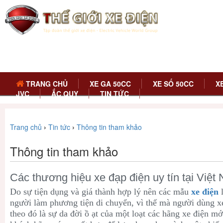
TRANG CHỦ
XE GA 50CC
XE SỐ 50CC
X
JVC
ẮC QUY
TIN TỨC
Trang chủ
›
Tin tức
›
Thông tin tham khảo
Thông tin tham khảo
Các thương hiệu xe đạp điện uy tín tại Việt
Do sự tiện dụng và giá thành hợp lý nên các mẫu
xe điện
l
người làm phương tiện di chuyển, vì thế mà người dùng xe
theo đó là sự da đời ồ ạt của một loạt các hãng xe điện mớ