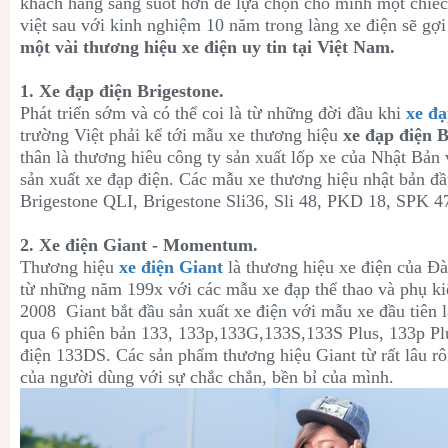
khách hãng sáng suốt hơn để lựa chọn cho mình một chiếc 
việt sau với kinh nghiệm 10 năm trong làng xe điện sẽ gợ
một vài thương hiệu xe điện uy tin tại Việt Nam.
1. Xe đạp điện Brigestone.
Phát triển sớm và có thể coi là từ những đời đầu khi
xe đ
trường Việt phải kể tới mẫu xe thương hiệu
xe đạp điện B
thân là thương hiêu công ty sản xuất lốp xe của Nhật Bản 
sản xuất xe đạp điện. Các mẫu xe thương hiệu nhật bản đầu
Brigestone QLI, Brigestone Sli36, Sli 48, PKD 18, SPK 47
2. Xe điện Giant - Momentum.
Thương hiệu
xe điện Giant
là thương hiệu xe điện của Đài
từ những năm 199x với các mẫu xe đạp thể thao và phụ ki
2008 Giant bắt đầu sản xuất xe điện với mẫu xe đầu tiên l
qua 6 phiên bản 133, 133p,133G,133S,133S Plus, 133p Plus
điện 133DS. Các sản phẩm thương hiệu Giant từ rất lâu rôi
của người dùng với sự chắc chắn, bền bỉ của mình.