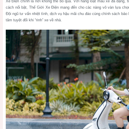
Xe Điện chính là nơi không thể bỏ qua. Với hàng loạt mẫu xe đa dạng, t
cách nổi bật, Thế Giới Xe Điện mang đến cho các nàng vô vàn lựa chọ
Đội ngũ tư vấn nhiệt tình, dịch vụ hậu mãi chu đáo cùng chính sách bảo 
tâm tuyệt đối khi “rinh” xe về nhà.