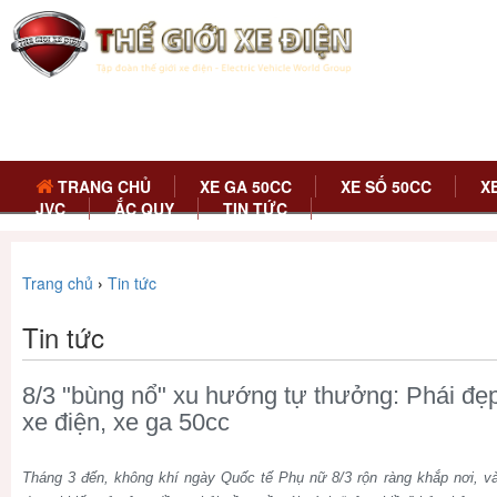
TRANG CHỦ
XE GA 50CC
XE SỐ 50CC
X
JVC
ẮC QUY
TIN TỨC
Trang chủ
›
Tin tức
Tin tức
8/3 "bùng nổ" xu hướng tự thưởng: Phái đẹp
xe điện, xe ga 50cc
Tháng 3 đến, không khí ngày Quốc tế Phụ nữ 8/3 rộn ràng khắp nơi, 