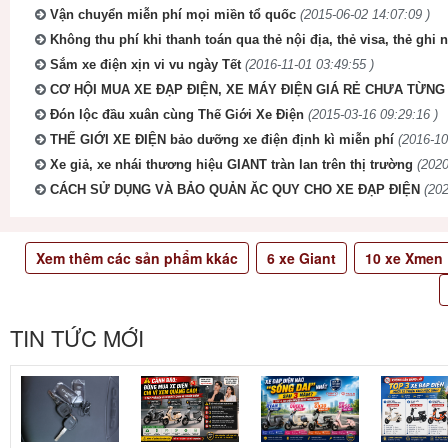
Vận chuyển miễn phí mọi miền tổ quốc
(2015-06-02 14:07:09 )
Không thu phí khi thanh toán qua thẻ nội địa, thẻ visa, thẻ ghi 
Sắm xe điện xịn vi vu ngày Tết
(2016-11-01 03:49:55 )
CƠ HỘI MUA XE ĐẠP ĐIỆN, XE MÁY ĐIỆN GIÁ RẺ CHƯA TỪNG 
Đón lộc đầu xuân cùng Thế Giới Xe Điện
(2015-03-16 09:29:16 )
THẾ GIỚI XE ĐIỆN bảo dưỡng xe điện định kì miễn phí
(2016-10
Xe giả, xe nhái thương hiệu GIANT tràn lan trên thị trường
(2020
CÁCH SỬ DỤNG VÀ BẢO QUẢN ĂC QUY CHO XE ĐẠP ĐIỆN
(202
Xem thêm các sản phẩm kkác
6
xe Giant
10
xe Xmen
TIN TỨC MỚI