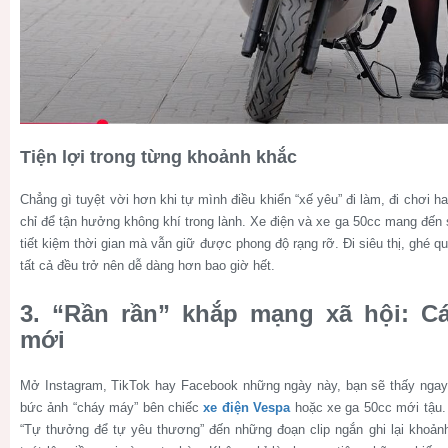
Tiện lợi trong từng khoảnh khắc
Chẳng gì tuyệt vời hơn khi tự mình điều khiển “xế yêu” đi làm, đi chơi 
chỉ để tận hưởng không khí trong lành. Xe điện và xe ga 50cc mang đến s
tiết kiệm thời gian mà vẫn giữ được phong độ rạng rỡ. Đi siêu thị, ghé 
tất cả đều trở nên dễ dàng hơn bao giờ hết.
3. “Rần rần” khắp mạng xã hội: C
mới
Mở Instagram, TikTok hay Facebook những ngày này, bạn sẽ thấy ngay
bức ảnh “cháy máy” bên chiếc
xe điện Vespa
hoặc xe ga 50cc mới tậu.
“Tự thưởng để tự yêu thương” đến những đoạn clip ngắn ghi lại khoảnh 