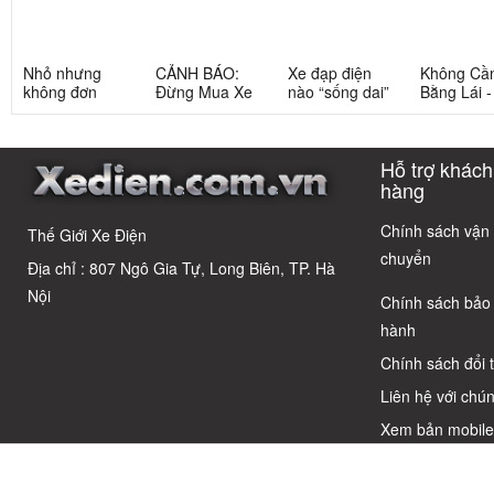
Nhỏ nhưng
CẢNH BÁO:
Xe đạp điện
Không Cầ
không đơn
Đừng Mua Xe
nào “sống dai”
Bằng Lái 
giản: Sự thật
Điện Chỉ Vì
nhất sau 5
3 Xe Đạp 
về xe điện cho
Xem Quảng
năm? Top này
Dưới 12 Tr
học sinh cấp 2
Cáo! 5 Bẫy
có câu trả lời
Cho Học S
Hỗ trợ khách
Phổ Biến Và Bí
Quyết Chọn Xe
hàng
Chuẩn Chỉnh
Chính sách vận
Thế Giới Xe Điện
chuyển
Địa chỉ : 807 Ngô Gia Tự, Long Biên, TP. Hà
Nội
Chính sách bảo
hành
Chính sách đổi 
Liên hệ với chún
Xem bản mobil