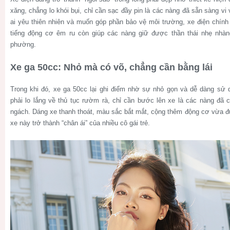
xăng, chẳng lo khói bụi, chỉ cần sạc đầy pin là các nàng đã sẵn sàng vi
ai yêu thiên nhiên và muốn góp phần bảo vệ môi trường, xe điện chính
tiếng động cơ êm ru còn giúp các nàng giữ được thần thái nhẹ nhàng
phường.
Xe ga 50cc: Nhỏ mà có võ, chẳng cần bằng lái
Trong khi đó, xe ga 50cc lại ghi điểm nhờ sự nhỏ gọn và dễ dàng sử 
phải lo lắng về thủ tục rườm rà, chỉ cần bước lên xe là các nàng đã
ngách. Dáng xe thanh thoát, màu sắc bắt mắt, cộng thêm động cơ vừa đủ
xe này trở thành “chân ái” của nhiều cô gái trẻ.