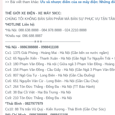
>> Bài viết tham khảo:
Ưu và nhược điểm của xe máy điện: Những đi
THẾ GIỚI XE ĐIỆN - XE MÁY 50CC:
CHÚNG TÔI KHÔNG BÁN SẢN PHẨM MÀ BÁN SỰ PHỤC VỤ TẬN TÂM
*HOTLINE Liên hệ:
*Hà Nội: 088.638.8888 - 084.978.8888 - 024.2210.8888
*Khiếu nại: 096.688.8887
----------------------------✯✯✯-------------------------------------
*Hà Nội - 0886388888 - 0988411108
Cs1: 1375 Giải Phóng - Hoàng Mai - Hà Nội (Gần bến xe nước ngầm)
Cs2: 65 Nguyễn Xiển - Thanh Xuân - Hà Nội (Gần Ngã Tư Nguyễn Trãi +
Cs3: 180 Phạm Văn Đồng - Hà nội ( Giữa ngã 3 Phạm Văn Đồng - Hoàng 
Cs4: 154 Phạm Văn Đồng - Cầu Giấy - Hà Nội (Gần Ngã 3 Phạm Văn Đồn
Cs5: 807 Ngô Gia Tự - Long Biên - Hà Nội (Gần Cầu Đuống)
Cs6: 651 Nguyễn Văn Cừ - Long Biên - Hà Nội (Gần Cầu Chui)
Cs7: 264 Tôn Đức Thắng - Đống Đa - Hà Nội (TT Bảo Hành)
Cs8: 38 Đại Cồ Việt - Hai Bà Trưng - Hà Nội
Cs9: 210 Tôn Đức Thắng - Đống Đa - Hà Nội
*Thái Bình - 0827977979
Cs10: 88 Thị trấn Vũ Quý - Kiến Xương - Thái Bình (Gần Chợ Sóc)
*Hồ Chí Minh - 0886388888 - 0988411108