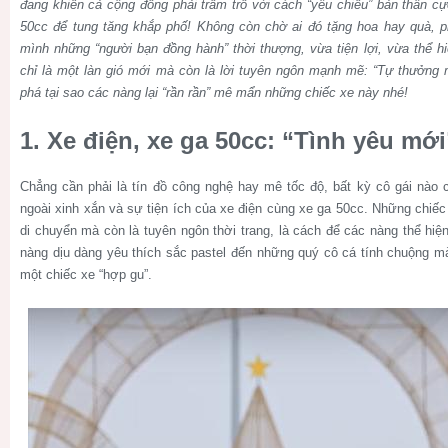
đang khiến cả cộng đồng phải trầm trồ với cách “yêu chiều” bản thân c
50cc để tung tăng khắp phố! Không còn chờ ai đó tặng hoa hay quà, p
mình những “người bạn đồng hành” thời thượng, vừa tiện lợi, vừa thể h
chỉ là một làn gió mới mà còn là lời tuyên ngôn mạnh mẽ: “Tự thưởng 
phá tại sao các nàng lại “rần rần” mê mẩn những chiếc xe này nhé!
1. Xe điện, xe ga 50cc: “Tình yêu mới
Chẳng cần phải là tín đồ công nghệ hay mê tốc độ, bất kỳ cô gái nào 
ngoài xinh xắn và sự tiện ích của xe điện cùng xe ga 50cc. Những chiếc
di chuyển mà còn là tuyên ngôn thời trang, là cách để các nàng thể hi
nàng dịu dàng yêu thích sắc pastel đến những quý cô cá tính chuộng mà
một chiếc xe “hợp gu”.