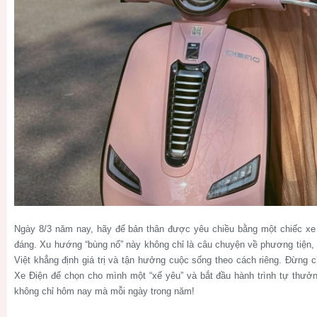
Ngày 8/3 năm nay, hãy để bản thân được yêu chiều bằng một chiếc xe
đáng. Xu hướng “bùng nổ” này không chỉ là câu chuyện về phương tiện, 
Việt khẳng định giá trị và tận hưởng cuộc sống theo cách riêng. Đừng 
Xe Điện để chọn cho mình một “xế yêu” và bắt đầu hành trình tự thưởn
không chỉ hôm nay mà mỗi ngày trong năm!