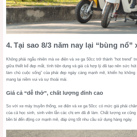
4.
Tại sao 8/3 năm nay lại “bùng nổ”
Không phải ngẫu nhiên mà xe điện và xe ga 50cc trở thành “hot trend” t
giữa thiết kế đẹp mắt, tính tiện dụng và giá cả hợp lý đã tạo nên sức h
làm chủ cuộc sống” của phái đẹp ngày càng mạnh mẽ, khiến họ không 
mang lại niềm vui và sự thoải mái.
Giá cả “dễ thở”, chất lượng đỉnh cao
So với xe máy truyền thống, xe điện và xe ga 50cc có mức giá phải chăng
của cả học sinh, sinh viên lẫn các chị em đã đi làm. Chất lượng xe cũng
bền bỉ đến động cơ mạnh mẽ, đáp ứng tốt nhu cầu sử dụng hàng ngày.