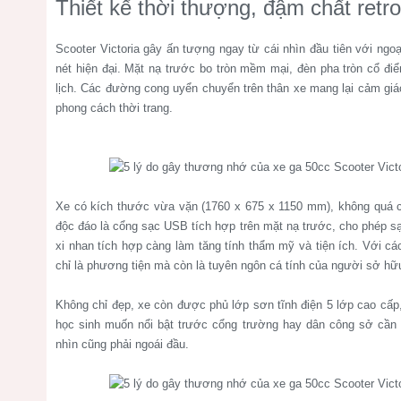
Thiết kế thời thượng, đậm chất retro
Scooter Victoria gây ấn tượng ngay từ cái nhìn đầu tiên với ng
nét hiện đại. Mặt nạ trước bo tròn mềm mại, đèn pha tròn cổ điể
lịch. Các đường cong uyển chuyển trên thân xe mang lại cảm giác
phong cách thời trang.
Xe có kích thước vừa vặn (1760 x 675 x 1150 mm), không quá c
độc đáo là cổng sạc USB tích hợp trên mặt nạ trước, cho phép sạc
xi nhan tích hợp càng làm tăng tính thẩm mỹ và tiện ích. Với cá
chỉ là phương tiện mà còn là tuyên ngôn cá tính của người sở hữ
Không chỉ đẹp, xe còn được phủ lớp sơn tĩnh điện 5 lớp cao cấp
học sinh muốn nổi bật trước cổng trường hay dân công sở cần m
nhìn cũng phải ngoái đầu.