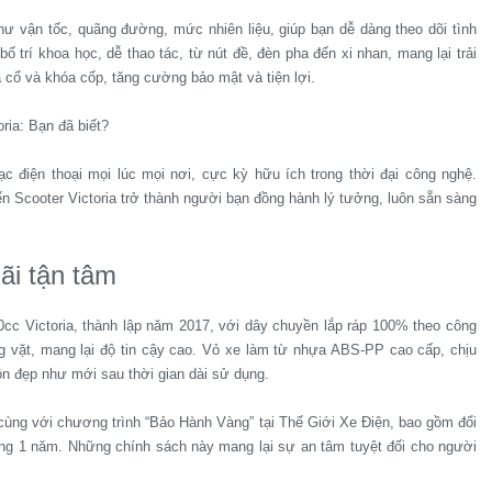
hư vận tốc, quãng đường, mức nhiên liệu, giúp bạn dễ dàng theo dõi tình
ố trí khoa học, dễ thao tác, từ nút đề, đèn pha đến xi nhan, mang lại trải
cổ và khóa cốp, tăng cường bảo mật và tiện lợi.
 điện thoại mọi lúc mọi nơi, cực kỳ hữu ích trong thời đại công nghệ.
ến Scooter Victoria trở thành người bạn đồng hành lý tưởng, luôn sẵn sàng
ãi tận tâm
0cc Victoria, thành lập năm 2017, với dây chuyền lắp ráp 100% theo công
g vặt, mang lại độ tin cậy cao. Vỏ xe làm từ nhựa ABS-PP cao cấp, chịu
ôn đẹp như mới sau thời gian dài sử dụng.
ng với chương trình “Bảo Hành Vàng” tại Thế Giới Xe Điện, bao gồm đổi
ong 1 năm. Những chính sách này mang lại sự an tâm tuyệt đối cho người