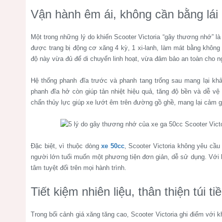
Vận hành êm ái, không cần bằng lái
Một trong những lý do khiến Scooter Victoria “gây thương nhớ” l
được trang bị động cơ xăng 4 kỳ, 1 xi-lanh, làm mát bằng không 
độ này vừa đủ để di chuyển linh hoạt, vừa đảm bảo an toàn cho ng
Hệ thống phanh đĩa trước và phanh tang trống sau mang lại kh
phanh đĩa hở còn giúp tản nhiệt hiệu quả, tăng độ bền và dễ vệ
chấn thủy lực giúp xe lướt êm trên đường gồ ghề, mang lại cảm gi
Đặc biệt, vì thuộc dòng
xe 50cc
, Scooter Victoria không yêu cầu
người lớn tuổi muốn một phương tiện đơn giản, dễ sử dụng. Với 
tâm tuyệt đối trên mọi hành trình.
Tiết kiệm nhiên liệu, thân thiện túi ti
Trong bối cảnh giá xăng tăng cao, Scooter Victoria ghi điểm với k