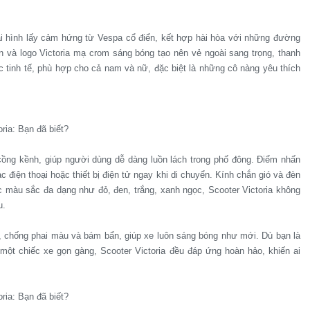
oại hình lấy cảm hứng từ Vespa cổ điển, kết hợp hài hòa với những đường
n và logo Victoria mạ crom sáng bóng tạo nên vẻ ngoài sang trọng, thanh
 tinh tế, phù hợp cho cả nam và nữ, đặc biệt là những cô nàng yêu thích
ồng kềnh, giúp người dùng dễ dàng luồn lách trong phố đông. Điểm nhấn
 điện thoại hoặc thiết bị điện tử ngay khi di chuyển. Kính chắn gió và đèn
c màu sắc đa dạng như đỏ, đen, trắng, xanh ngọc, Scooter Victoria không
u.
, chống phai màu và bám bẩn, giúp xe luôn sáng bóng như mới. Dù bạn là
ột chiếc xe gọn gàng, Scooter Victoria đều đáp ứng hoàn hảo, khiến ai