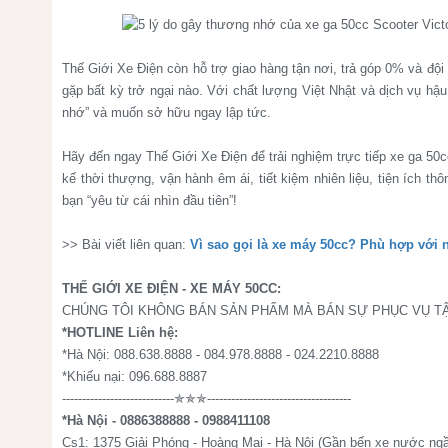
Thế Giới Xe Điện còn hỗ trợ giao hàng tận nơi, trả góp 0% và đội
gặp bất kỳ trở ngại nào. Với chất lượng Việt Nhật và dịch vụ hậ
nhớ” và muốn sở hữu ngay lập tức.
Hãy đến ngay Thế Giới Xe Điện để trải nghiệm trực tiếp xe ga 50cc
kế thời thượng, vận hành êm ái, tiết kiệm nhiên liệu, tiện ích t
bạn “yêu từ cái nhìn đầu tiên”!
>> Bài viết liên quan:
Vì sao gọi là xe máy 50cc? Phù hợp với
THẾ GIỚI XE ĐIỆN - XE MÁY 50CC:
CHÚNG TÔI KHÔNG BÁN SẢN PHẨM MÀ BÁN SỰ PHỤC VỤ TẬ
*HOTLINE Liên hệ:
*Hà Nội: 088.638.8888 - 084.978.8888 - 024.2210.8888
*Khiếu nại: 096.688.8887
----------------------------✯✯✯------------------------------------
*Hà Nội - 0886388888 - 0988411108
Cs1: 1375 Giải Phóng - Hoàng Mai - Hà Nội (Gần bến xe nước ng