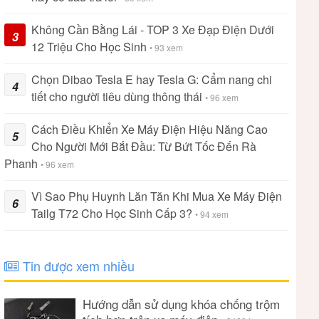
Không Cần Bằng Lái - TOP 3 Xe Đạp Điện Dưới
3
12 Triệu Cho Học Sinh
• 93 xem
Chọn Dibao Tesla E hay Tesla G: Cẩm nang chi
4
tiết cho người tiêu dùng thông thái
• 96 xem
Cách Điều Khiển Xe Máy Điện Hiệu Năng Cao
5
Cho Người Mới Bắt Đầu: Từ Bứt Tốc Đến Rà
Phanh
• 96 xem
Vì Sao Phụ Huynh Lăn Tăn Khi Mua Xe Máy Điện
6
Tailg T72 Cho Học Sinh Cấp 3?
• 94 xem
Tin được xem nhiều
Hướng dẫn sử dụng khóa chống trộm