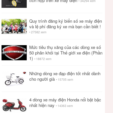
tích hợp trên xe máy điện
• 34294 xem
Quy trình đăng ký biển số xe máy điện
và lệ phí đăng ký xe mà bạn cần biết !
• 27582 xem
Mức tiêu thụ xăng của các dòng xe số
50 phân khối tại Thế giới xe điện (Phần
1)
• 18872 xem
Những dòng xe đạp điện tốt nhất dành
cho người già
• 15705 xem
4 dòng xe máy điện Honda nổi bật bậc
nhất hiện nay
• 14363 xem