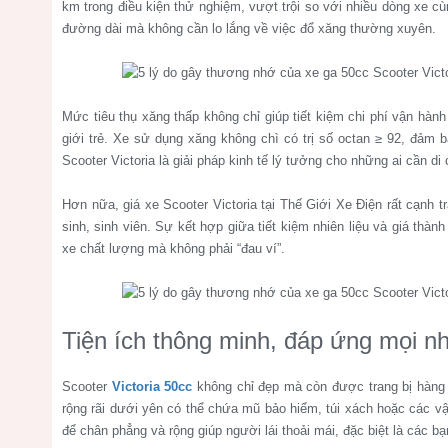
km trong điều kiện thử nghiệm, vượt trội so với nhiều dòng xe cù
đường dài mà không cần lo lắng về việc đổ xăng thường xuyên.
Mức tiêu thụ xăng thấp không chỉ giúp tiết kiệm chi phí vận hà
giới trẻ. Xe sử dụng xăng không chì có trị số octan ≥ 92, đảm 
Scooter Victoria là giải pháp kinh tế lý tưởng cho những ai cần d
Hơn nữa, giá xe Scooter Victoria tại Thế Giới Xe Điện rất cạnh tr
sinh, sinh viên. Sự kết hợp giữa tiết kiệm nhiên liệu và giá thà
xe chất lượng mà không phải “đau ví”.
Tiện ích thông minh, đáp ứng mọi n
Scooter
Victoria 50cc
không chỉ đẹp mà còn được trang bị hàng l
rộng rãi dưới yên có thể chứa mũ bảo hiểm, túi xách hoặc các vật
để chân phẳng và rộng giúp người lái thoải mái, đặc biệt là các 