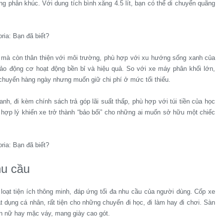
ng phân khúc. Với dung tích bình xăng 4.5 lít, bạn có thể di chuyển quãng
nh mà còn thân thiện với môi trường, phù hợp với xu hướng sống xanh của
bảo động cơ hoạt động bền bỉ và hiệu quả. So với xe máy phân khối lớn,
i chuyển hàng ngày nhưng muốn giữ chi phí ở mức tối thiểu.
anh, đi kèm chính sách trả góp lãi suất thấp, phù hợp với túi tiền của học
nh hợp lý khiến xe trở thành “bảo bối” cho những ai muốn sở hữu một chiếc
hu cầu
oạt tiện ích thông minh, đáp ứng tối đa nhu cầu của người dùng. Cốp xe
 dụng cá nhân, rất tiện cho những chuyến đi học, đi làm hay đi chơi. Sàn
bạn nữ hay mặc váy, mang giày cao gót.