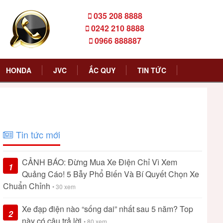
035 208 8888
0242 210 8888
0966 888887
HONDA
JVC
ẮC QUY
TIN TỨC
Tin tức mới
CẢNH BÁO: Đừng Mua Xe Điện Chỉ Vì Xem
1
Quảng Cáo! 5 Bẫy Phổ Biến Và Bí Quyết Chọn Xe
Chuẩn Chỉnh
• 30 xem
Xe đạp điện nào “sống dai” nhất sau 5 năm? Top
2
này có câu trả lời
• 80 xem