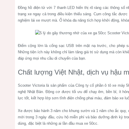
Đồng hồ điện tử với 7 thanh LED hiển thị rõ ràng các thông số n
trạng xe ngay cả trong điều kiện thiếu sáng. Cụm công tắc được b
nghiệm lái xe mượt mà. Ổ khóa đa năng tích hợp khởi động, khóa 
Điểm cộng lớn là cổng sạc USB trên mặt nạ trước, cho phép sạc
Những tiện ích này không chỉ làm tăng giá trị sử dụng mà còn khi
đáp ứng mọi nhu cầu di chuyển của bạn.
Chất lượng Việt Nhật, dịch vụ hậu m
Scooter Victoria là sản phẩm của Công ty cổ phần ô tô xe máy 5
nghệ Nhật Bản. Động cơ được tối ưu để chạy êm, bền bỉ, ít hỏn
lực tốt, kết hợp lớp sơn tĩnh điện chống phai màu, đảm bảo xe lu
Xe được bảo hành 3 năm cho khung sườn và 1 năm cho ắc quy, cù
mới trong 3 ngày đầu, cứu hộ miễn phí và bảo dưỡng định kỳ tr
dùng, đặc biệt là những ai lần đầu mua xe 50cc.