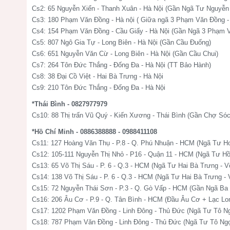
Cs2: 65 Nguyễn Xiển - Thanh Xuân - Hà Nội (Gần Ngã Tư Nguyễn 
Cs3: 180 Phạm Văn Đồng - Hà nội ( Giữa ngã 3 Phạm Văn Đồng -
Cs4: 154 Phạm Văn Đồng - Cầu Giấy - Hà Nội (Gần Ngã 3 Phạm V
Cs5: 807 Ngô Gia Tự - Long Biên - Hà Nội (Gần Cầu Đuống)
Cs6: 651 Nguyễn Văn Cừ - Long Biên - Hà Nội (Gần Cầu Chui)
Cs7: 264 Tôn Đức Thắng - Đống Đa - Hà Nội (TT Bảo Hành)
Cs8: 38 Đại Cồ Việt - Hai Bà Trưng - Hà Nội
Cs9: 210 Tôn Đức Thắng - Đống Đa - Hà Nội
*Thái Bình - 0827977979
Cs10: 88 Thị trấn Vũ Quý - Kiến Xương - Thái Bình (Gần Chợ Sóc
*Hồ Chí Minh - 0886388888 - 0988411108
Cs11: 127 Hoàng Văn Thụ - P.8 - Q. Phú Nhuận - HCM (Ngã Tư H
Cs12: 105-111 Nguyễn Thị Nhỏ - P16 - Quận 11 - HCM (Ngã Tư H
Cs13: 65 Võ Thị Sáu - P. 6 - Q.3 - HCM (Ngã Tư Hai Bà Trưng - V
Cs14: 138 Võ Thị Sáu - P. 6 - Q.3 - HCM (Ngã Tư Hai Bà Trưng - 
Cs15: 72 Nguyễn Thái Sơn - P.3 - Q. Gò Vấp - HCM (Gần Ngã Ba
Cs16: 206 Âu Cơ - P.9 - Q. Tân Bình - HCM (Đầu Âu Cơ + Lạc Lo
Cs17: 1202 Phạm Văn Đồng - Linh Đông - Thủ Đức (Ngã Tư Tô 
Cs18: 787 Phạm Văn Đồng - Linh Đông - Thủ Đức (Ngã Tư Tô N