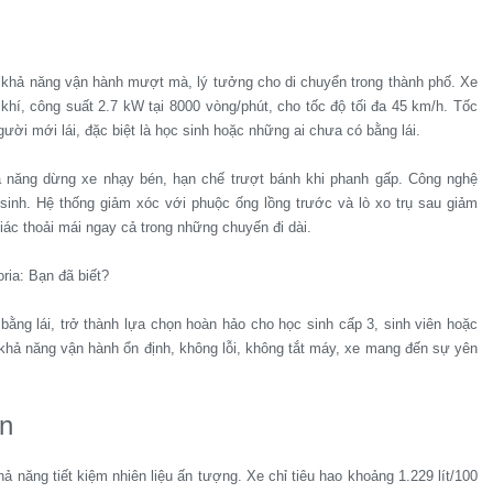
à khả năng vận hành mượt mà, lý tưởng cho di chuyển trong thành phố. Xe
khí, công suất 2.7 kW tại 8000 vòng/phút, cho tốc độ tối đa 45 km/h. Tốc
ười mới lái, đặc biệt là học sinh hoặc những ai chưa có bằng lái.
ả năng dừng xe nhạy bén, hạn chế trượt bánh khi phanh gấp. Công nghệ
 sinh. Hệ thống giảm xóc với phuộc ống lồng trước và lò xo trụ sau giảm
ác thoải mái ngay cả trong những chuyến đi dài.
 bằng lái, trở thành lựa chọn hoàn hảo cho học sinh cấp 3, sinh viên hoặc
khả năng vận hành ổn định, không lỗi, không tắt máy, xe mang đến sự yên
ền
hả năng tiết kiệm nhiên liệu ấn tượng. Xe chỉ tiêu hao khoảng 1.229 lít/100