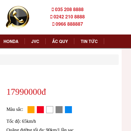
035 208 8888
0242 210 8888
0966 888887
HONDA
JVC
ẮC QUY
TIN TỨC
17990000đ
Màu sắc:
Tốc độ: 65km/h
Quãng đường tối đa: 90km/1 lần sạc