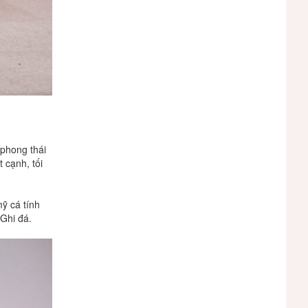
phong
thái
t
cạnh,
tối
mỹ
cá
tính
Ghi
đá.