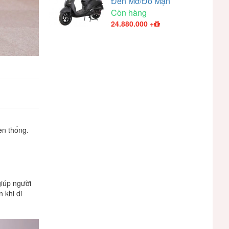
Đen Mờ/Đỏ Mận
Còn hàng
24.880.000
+
ền
thống.
giúp
người
n
khi
di