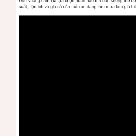
Đèn
Vuông
chính
là
lựa
chọn
hoàn
hảo
mà
bạn
không
thể
bỏ
suất,
tiện
ích
và
giá
cả
của
mẫu
xe
đang
làm
mưa
làm
gió
tr