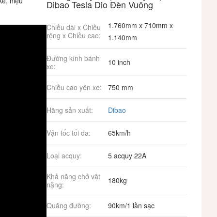
kế,
hiệu
Dibao Tesla Dio Đèn Vuông
1.760mm x 710mm x
Chiều dài x Chiều
rộng x Chiều cao:
1.140mm
Đường kính bánh
10 inch
xe:
Chiều cao yên xe:
750 mm
Hãng sản xuất:
Dibao
Vận tốc tối đa:
65km/h
Loại acquy:
5 acquy 22A
Khả năng chở vật
180kg
nặng:
Quãng đường:
90km/1 lần sạc