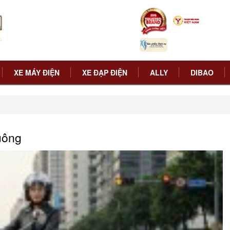
XE MÁY ĐIỆN
XE ĐẠP ĐIỆN
ALLY
DIBAO
uông