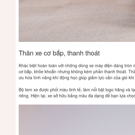
Thân
xe
cơ
bắp,
thanh
thoát
Khác
biệt
hoàn
toàn
với
những
dòng
xe
máy
điện
dáng
tròn
cơ
bắp,
khỏe
khoắn
nhưng
không
kém
phần
thanh
thoát.
Th
ưu
hóa
tính
năng
khí
động
học
giúp
giảm
lực
cản
của
gió
khi
Bộ
tem
xe
được
phối
màu
tinh
tế,
làm
nổi
bật
logo
hãng
và
t
riêng.
Hiện
tại,
xe
sở
hữu
bảng
màu
đa
dạng
để
bạn
lựa
chọ