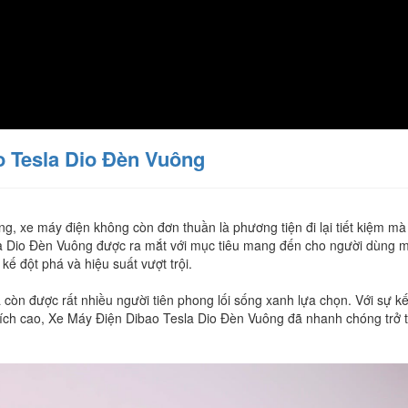
 Tesla Dio Đèn Vuông
ng,
xe
máy
điện
không
còn
đơn
thuần
là
phương
tiện
đi
lại
tiết
kiệm
mà
a
Dio
Đèn
Vuông
được
ra
mắt
với
mục
tiêu
mang
đến
cho
người
dùng
m
kế
đột
phá
và
hiệu
suất
vượt
trội.
à
còn
được
rất
nhiều
người
tiên
phong
lối
sống
xanh
lựa
chọn.
Với
sự
kế
ích
cao,
Xe
Máy
Điện
Dibao
Tesla
Dio
Đèn
Vuông
đã
nhanh
chóng
trở