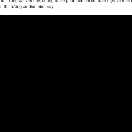
lỡ.
Trong
bài
viết
này,
chúng
tôi
sẽ
phân
tích
chi
tiết
toàn
diện
về
thiết
ên
thị
trường
xe
điện
hiện
nay.