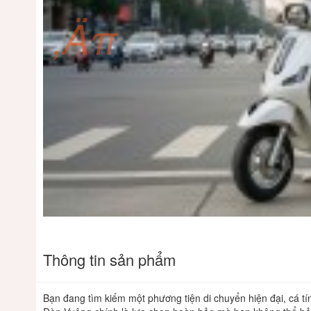
‚Äπ
Thông tin sản phẩm
Bạn
đang
tìm
kiếm
một
phương
tiện
di
chuyển
hiện
đại,
cá
tí