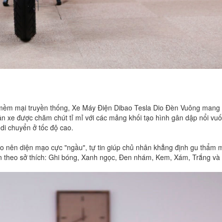
mềm
mại
truyền
thống,
Xe
Máy
Điện
Dibao
Tesla
Dio
Đèn
Vuông
mang
ân
xe
được
chăm
chút
tỉ
mỉ
với
các
mảng
khối
tạo
hình
gân
dập
nổi
vuố
di
chuyển
ở
tốc
độ
cao.
ạo
nên
diện
mạo
cực
"ngầu",
tự
tin
giúp
chủ
nhân
khẳng
định
gu
thẩm
n
theo
sở
thích:
Ghi
bóng,
Xanh
ngọc,
Đen
nhám
,
Kem,
Xám,
Trắng
và