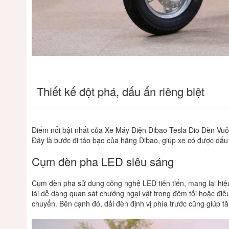
Thiết
kế
đột
phá,
dấu
ấn
riêng
biệt
Điểm
nổi
bật
nhất
của
Xe
Máy
Điện
Dibao
Tesla
Dio
Đèn
Vuô
Đây
là
bước
đi
táo
bạo
của
hãng
Dibao,
giúp
xe
có
được
dấu
Cụm
đèn
pha
LED
siêu
sáng
Cụm
đèn
pha
sử
dụng
công
nghệ
LED
tiên
tiến,
mang
lại
hiệ
lái
dễ
dàng
quan
sát
chướng
ngại
vật
trong
đêm
tối
hoặc
điề
chuyển.
Bên
cạnh
đó,
dải
đèn
định
vị
phía
trước
cũng
giúp
t