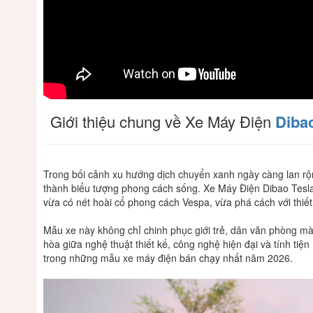
Giới
thiệu
chung
về
Xe
Máy
Điện
Dibao
Trong
bối
cảnh
xu
hướng
dịch
chuyển
xanh
ngày
càng
lan
rộ
thành
biểu
tượng
phong
cách
sống.
Xe
Máy
Điện
Dibao
Tesl
vừa
có
nét
hoài
cổ
phong
cách
Vespa,
vừa
phá
cách
với
thiết
Mẫu
xe
này
không
chỉ
chinh
phục
giới
trẻ,
dân
văn
phòng
m
hòa
giữa
nghệ
thuật
thiết
kế,
công
nghệ
hiện
đại
và
tính
tiện
trong
những
mẫu
xe
máy
điện
bán
chạy
nhất
năm
2026.