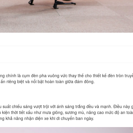
ng
chính
là
cụm
đèn
pha
vuông
vức
thay
thế
cho
thiết
kế
đèn
tròn
truy
ấn
riêng
biệt
và
nổi
bật
hoàn
toàn
giữa
đám
đông.
u
suất
chiếu
sáng
vượt
trội
với
ánh
sáng
trắng
đều
và
mạnh.
Điều
này
u
kiện
thời
tiết
xấu
như
mưa
giông,
sương
mù,
nâng
cao
mức
độ
an
toà
ăng
khả
năng
nhận
diện
xe
khi
di
chuyển
ban
ngày.