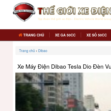
TRANG CHỦ
XE GA 50CC
XE SỐ 50CC
Trang chủ
›
Dibao
Xe Máy Điện Dibao Tesla Dio Đèn V