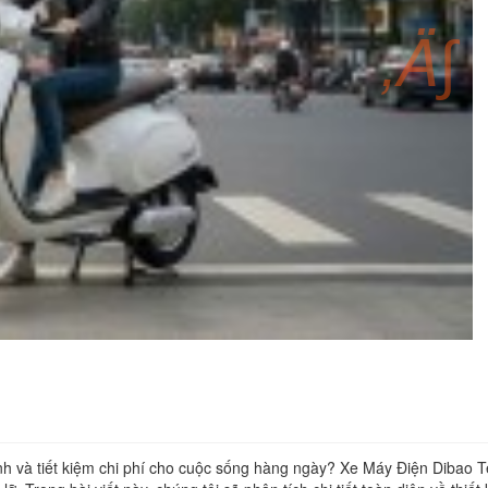
‚Ä∫
nh
và
tiết
kiệm
chi
phí
cho
cuộc
sống
hàng
ngày?
Xe
Máy
Điện
Dibao
T