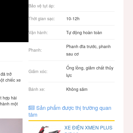
Bảo vệ tụt áp:
Thời gian sạc:
10-12h
Vận hành:
Tự động hoàn toàn
Phanh đĩa trước, phanh
Phanh:
sau cơ
Ống lồng, giảm chất thủy
Giảm xóc:
đã
trở
lực
ột
chiếc
xe
Bánh xe:
Không săm
t
hợp
hài
thành
một
Sản phẩm được thị trường quan
tâm
XE ĐIỆN XMEN PLUS