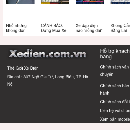
Nhỏ nhưng
CẢNH BÁO:
Xe đạp điện
Không Cầ
không đơn
Đừng Mua Xe
nào “sống dai”
Bằng Lái 
giản: Sự thật
Điện Chỉ Vì
nhất sau 5
3 Xe Đạp 
về xe điện cho
Xem Quảng
năm? Top này
Dưới 12 Tr
học sinh cấp 2
Cáo! 5 Bẫy
có câu trả lời
Cho Học S
Hỗ trợ khách
Phổ Biến Và Bí
Quyết Chọn Xe
hàng
Chuẩn Chỉnh
Chính sách vận
Thế Giới Xe Điện
chuyển
Địa chỉ : 807 Ngô Gia Tự, Long Biên, TP. Hà
Nội
Chính sách bảo
hành
Chính sách đổi 
Liên hệ với chún
Xem bản mobil