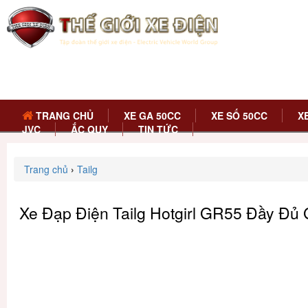
TRANG CHỦ
XE GA 50CC
XE SỐ 50CC
X
JVC
ẮC QUY
TIN TỨC
Trang chủ
›
Tailg
Xe Đạp Điện Tailg Hotgirl GR55 Đầy Đủ 